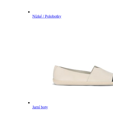
Nízké / Polobotky
Jarní boty