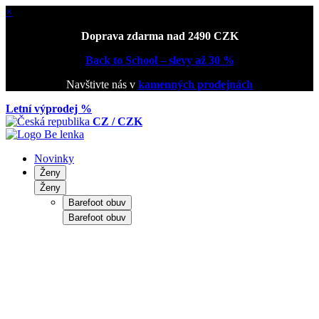
×
Doprava zdarma nad 2490 CZK
Back to School – slevy až 30 %
Navštivte nás v
kamenných prodejnách
Letní výprodej %
CZ / CZK
Novinky
Ženy
Ženy
Barefoot obuv
Barefoot obuv