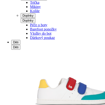
Trička
Mikiny
Košile
Doplnky
Doplnky
Péče o boty
Barefoot ponožky
Vložky do bot
Dárkový poukaz
Děti
Děti