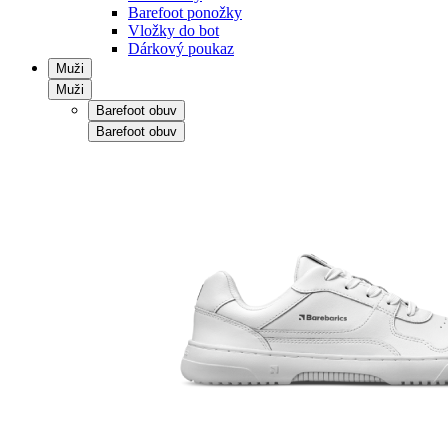
Barefoot ponožky
Vložky do bot
Dárkový poukaz
Muži
Muži
Barefoot obuv
Barefoot obuv