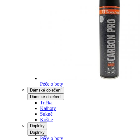
Péče o boty
Dámské oblečení
Dámské oblečení
Trička
Kalhoty
Sukně
Košile
Doplnky
Doplnky
Péče o boty