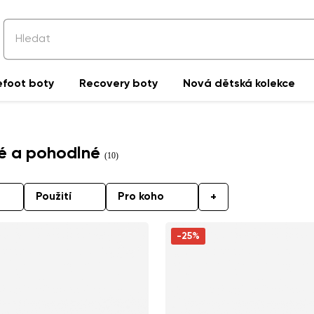
efoot boty
Recovery boty
Nová dětská kolekce
vé a pohodlné
(10)
Použití
Pro koho
+
-25%