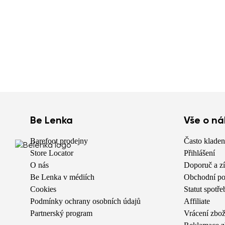
Be Lenka
Vše o n
Barefoot prodejny
Často kladen
Store Locator
Přihlášení
O nás
Doporuč a zí
Be Lenka v médiích
Obchodní po
Cookies
Statut spotře
Podmínky ochrany osobních údajů
Affiliate
Partnerský program
Vrácení zbož