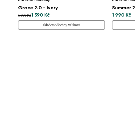
Barefoot sandály
Barefoot sa
Grace 2.0 - Ivory
Summer 2.
1 390 Kč
1 990 Kč
1 990 Kč
skladem všechny velikosti