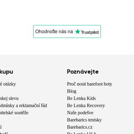
Ohodnoťte nás
na
ákupu
Poznávejte
é otázky
Proč nosit barefoot boty
Blog
skej slevu
Be Lenka Kids
dmínky a reklamační řád
Be Lenka Recovery
bitelské soutěže
Naše podešve
Barebarics tenisky
í
Barebarics.cz