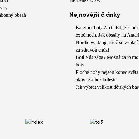
boží
Be Lenka USA
avky
Nejnovější články
zákonný obsah
Barefoot boty ArcticEdge jsme o
extrémech. Jak obstály na Antar
Nordic walking: Proč se vyplatí
za zdravou chůzi
Bolí Vás záda? Možná za to mo
boty
Ploché nohy nejsou konec světa:
aktivně a bez bolesti
Jak vybrat velikost dětských bar