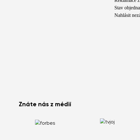
Reklamace z
Stav objedn
Nahlásit ne
Znáte nás z médií