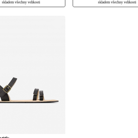
skladem všechny velikosti
skladem všechny velikosti
Změnit region
Vyberte zemi dodání
Vyberte jazyk