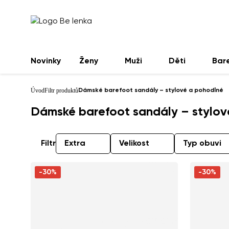
Novinky
Ženy
Muži
Děti
Bar
Úvod
Filtr produktů
Dámské barefoot sandály – stylové a pohodlné
Dámské barefoot sandály – stylo
Filtr
Extra
Velikost
Typ obuvi
-30%
-30%