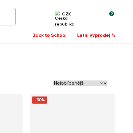
0
CZK
Back to School
Letní výprodej %
-30%