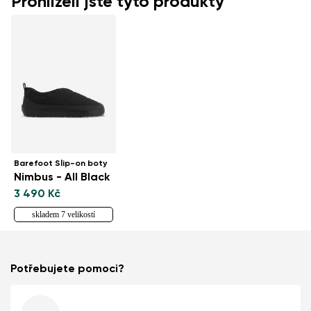
Prohlíželi jste tyto produkty
Barefoot Slip-on boty
Nimbus - All Black
3 490 Kč
skladem 7 velikostí
Potřebujete pomoci?