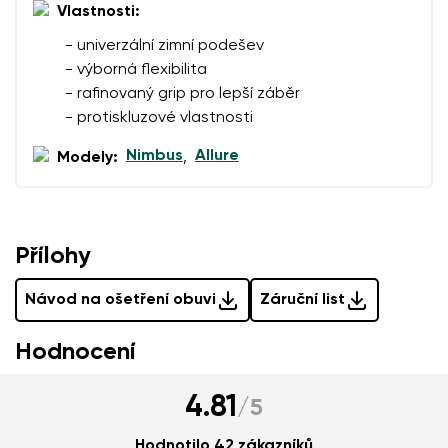
Vlastnosti:
- univerzální zimní podešev
Přidat hodnocení
- výborná flexibilita
- rafinovaný grip pro lepší záběr
- protiskluzové vlastnosti
Nimbus
Allure
Modely:
,
Přílohy
Návod na ošetření obuvi
Záruční list
Hodnocení
4.81
/
5
Hodnotilo 42 zákazníků