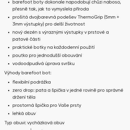
barefoot boty dokonale napodobují chůzi naboso,
přesně tak, jak to vymyslela příroda
prošitá dvojbarevná podešev ThermoGrip (5mm +
3mm výstupky) pro delší životnost
nový dezén s výraznými výstupky v prstové a
patové části
praktické botky na každodenní použití
poutko pro jednodušší obouvání
vodoodpudivá úprava svršku
Výhody barefoot bot:
flexibilní podrážka
zero drop: pata a špička v jedné rovině pro správné
držení těla
prostorná špička pro Vaše prsty
lehká obuv
Typ obuvi: vycházková obuv