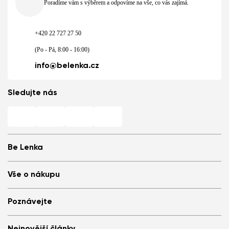
Poradíme vám s výběrem a odpovíme na vše, co vás zajímá.
+420 22 727 27 50
(Po - Pá, 8:00 - 16:00)
info@belenka.cz
Sledujte nás
Be Lenka
Barefoot prodejny
Vše o nákupu
Store Locator
O nás
Často kladené otázky
Poznávejte
Be Lenka v médiích
Přihlášení
Cookies
Doporuč a získej slevu
Proč nosit barefoot boty
Podmínky ochrany osobních údajů
Nejnovější články