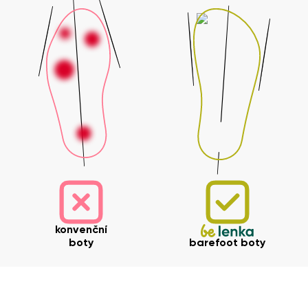
konvenční
boty
barefoot boty
Vaše jméno a příjmení