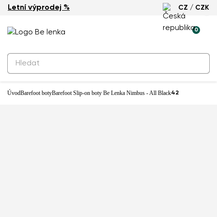
Letní výprodej %
CZ / CZK
0
Úvod
Barefoot boty
Barefoot Slip-on boty Be Lenka Nimbus - All Black
42