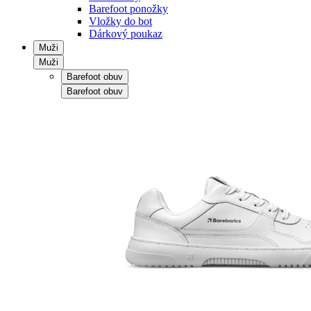
Barefoot ponožky
Vložky do bot
Dárkový poukaz
Muži
Muži
Barefoot obuv
Barefoot obuv