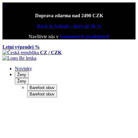
×
Doprava zdarma nad 2490 CZK
Back to School – slevy až 30 %
Navštivte nás v
kamenných prodejnách
Letní výprodej %
CZ / CZK
Novinky
Ženy
Ženy
Barefoot obuv
Barefoot obuv