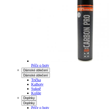
Péče o boty
Dámské oblečení
Dámské oblečení
Trička
Kalhoty
Sukně
Košile
Doplnky
Doplnky
Péče o boty