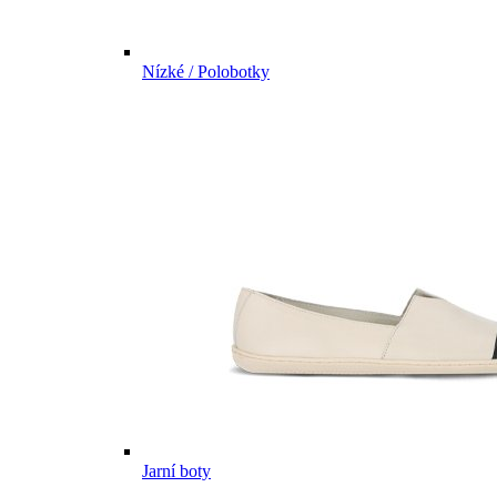
Nízké / Polobotky
Jarní boty