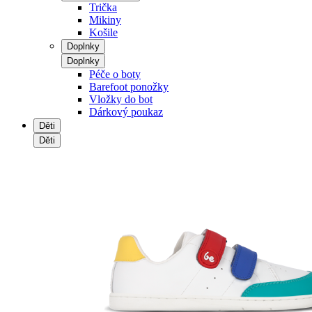
Trička
Mikiny
Košile
Doplnky
Doplnky
Péče o boty
Barefoot ponožky
Vložky do bot
Dárkový poukaz
Děti
Děti