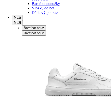
Barefoot ponožky
Vložky do bot
Dárkový poukaz
Muži
Muži
Barefoot obuv
Barefoot obuv