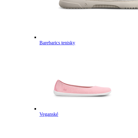
Barebarics tenisky
Veganské