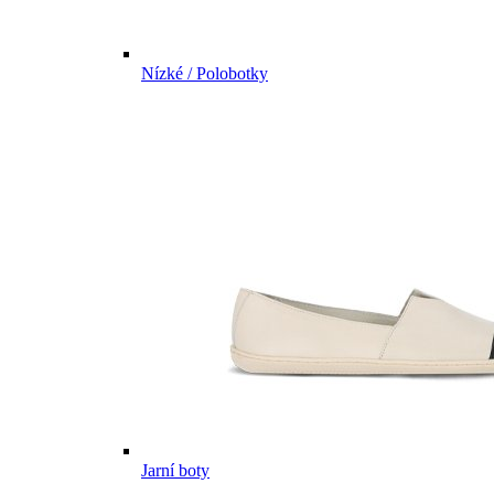
Nízké / Polobotky
Jarní boty