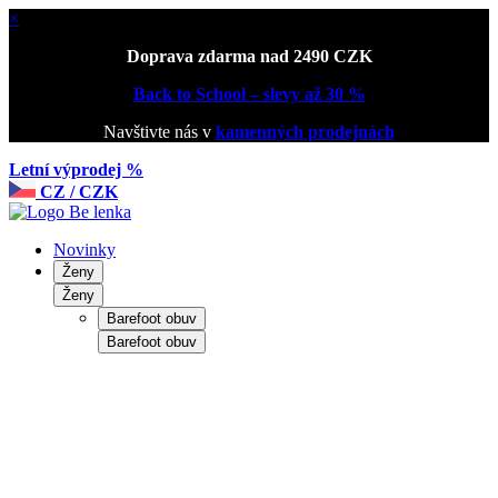
×
Doprava zdarma nad 2490 CZK
Back to School – slevy až 30 %
Navštivte nás v
kamenných prodejnách
Letní výprodej %
CZ / CZK
Novinky
Ženy
Ženy
Barefoot obuv
Barefoot obuv