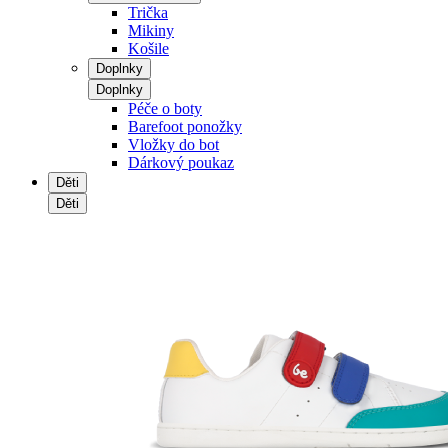
Trička
Mikiny
Košile
Doplnky
Doplnky
Péče o boty
Barefoot ponožky
Vložky do bot
Dárkový poukaz
Děti
Děti