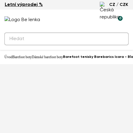
Letní výprodej %
CZ / CZK
0
Úvod
Barefoot boty
Dámské barefoot boty
Barefoot tenisky Barebarics Icara - Bl