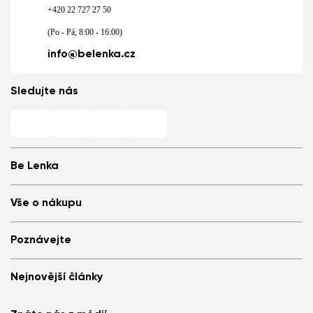
+420 22 727 27 50
(Po - Pá, 8:00 - 16:00)
info@belenka.cz
Sledujte nás
Be Lenka
Barefoot prodejny
Vše o nákupu
Store Locator
O nás
Často kladené otázky
Poznávejte
Be Lenka v médiích
Přihlášení
Cookies
Doporuč a získej slevu
Proč nosit barefoot boty
Podmínky ochrany osobních údajů
Nejnovější články
Obchodní podmínky a reklamační řád
Blog
Partnerský program
Statut spotřebitelské soutěže
Be Lenka Kids
Barefoot boty ArcticEdge jsme otestovali v extrémech. Jak