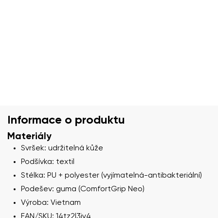
Informace o produktu
Materiály
Svršek: udržitelná kůže
Podšívka: textil
Stélka: PU + polyester (vyjímatelná-antibakteriální)
Podešev: guma (ComfortGrip Neo)
Výroba: Vietnam
EAN/SKU: 14tz2l3iy4