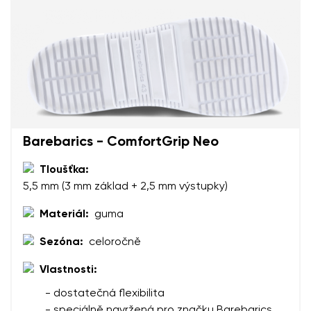
Vaše jméno a příjmení
Barebarics - ComfortGrip Neo
Vaše jméno
Varianta
Tloušťka:
Váš e-mail
5,5 mm (3 mm základ + 2,5 mm výstupky)
Materiál:
guma
Změnit region
číslo objednávky
Vyberte zemi dodání
Sezóna:
celoročně
Varianta
Vlastnosti:
- dostatečná flexibilita
Textové hodnocení
- speciálně navržená pro značku Barebarics