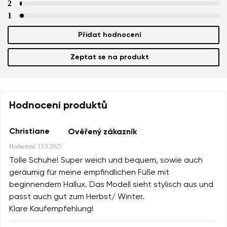
2
1
Přidat hodnocení
Zeptat se na produkt
Hodnocení produktů
Christiane
Ověřený zákazník
Hodnotené
13.9.2025
Tolle Schuhe! Super weich und bequem, sowie auch
geräumig für meine empfindlichen Füße mit
beginnendem Hallux. Das Modell sieht stylisch aus und
passt auch gut zum Herbst/ Winter.
Klare Kaufempfehlung!