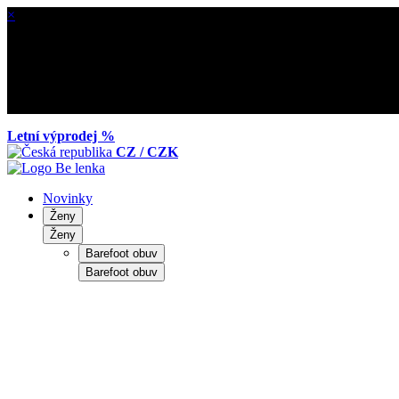
×
Letní výprodej %
CZ / CZK
Novinky
Ženy
Ženy
Barefoot obuv
Barefoot obuv