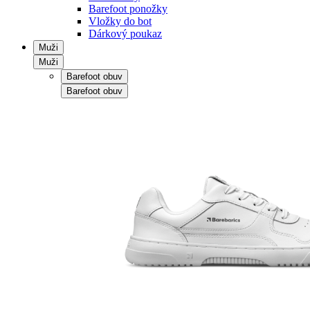
Barefoot ponožky
Vložky do bot
Dárkový poukaz
Muži
Muži
Barefoot obuv
Barefoot obuv