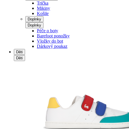
Trička
Mikiny
Košile
Doplnky
Doplnky
Péče o boty
Barefoot ponožky
Vložky do bot
Dárkový poukaz
Děti
Děti