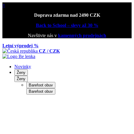
×
Doprava zdarma nad 2490 CZK
Back to School – slevy až 30 %
Navštivte nás v
kamenných prodejnách
Letní výprodej %
CZ / CZK
Novinky
Ženy
Ženy
Barefoot obuv
Barefoot obuv