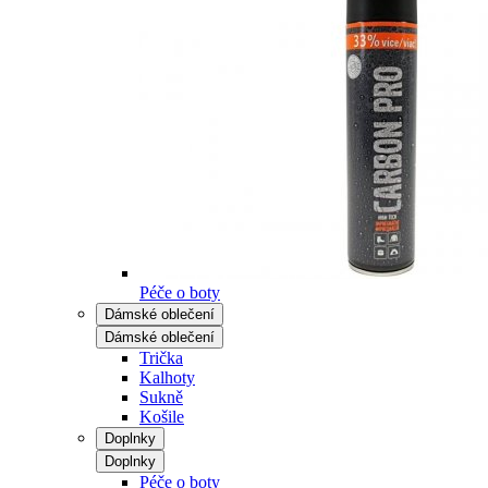
Péče o boty
Dámské oblečení
Dámské oblečení
Trička
Kalhoty
Sukně
Košile
Doplnky
Doplnky
Péče o boty