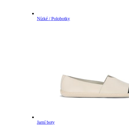
Nízké / Polobotky
Jarní boty