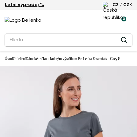
Letní výprodej %
CZ / CZK
0
Úvod
Oblečení
Dámské tričko s kulatým výstřihem Be Lenka Essentials - Grey
S