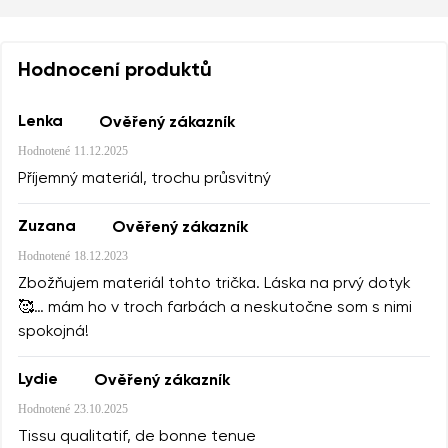
Hodnocení produktů
Lenka
Ověřený zákazník
Hodnotené
11.12.2025
Příjemný materiál, trochu průsvitný
Zuzana
Ověřený zákazník
Hodnotené
18.12.2023
Zbožňujem materiál tohto trička. Láska na prvý dotyk
🥰… mám ho v troch farbách a neskutočne som s nimi
spokojná!
Lydie
Ověřený zákazník
Hodnotené
23.10.2025
Tissu qualitatif, de bonne tenue