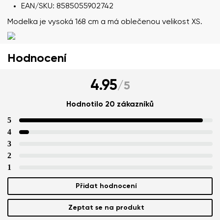
EAN/SKU: 8585055902742
Modelka je vysoká 168 cm a má oblečenou velikost XS.
Textové hodnocení
Vyberte jazyk
Otázka
Hodnocení
4.95
/
5
Hodnocení
Změnit
Hodnotilo 20 zákazníků
Souhlasím se zpracováním zadaných osobních údajů
5
ve smyslu
těchto podmínek
a jejich zveřejněním.
Souhlasím se zpracováním zadaných osobních údajů
4
ve smyslu
těchto podmínek
a jejich zveřejněním.
3
2
Přidat hodnocení
1
Přidat hodnocení
Zeptat se na produkt