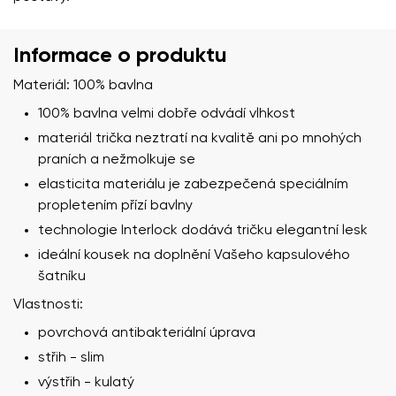
Informace o produktu
Materiál: 100% bavlna
100% bavlna velmi dobře odvádí vlhkost
materiál trička neztratí na kvalitě ani po mnohých
praních a nežmolkuje se
elasticita materiálu je zabezpečená speciálním
propletením přízí bavlny
Vaše jméno a příjmení
technologie Interlock dodává tričku elegantní lesk
ideální kousek na doplnění Vašeho kapsulového
Vaše jméno
Varianta
šatníku
Váš e-mail
Vlastnosti:
povrchová antibakteriální úprava
Změnit region
střih - slim
číslo objednávky
Vyberte zemi dodání
výstřih - kulatý
Varianta