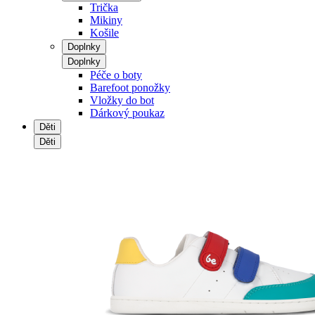
Trička
Mikiny
Košile
Doplnky
Doplnky
Péče o boty
Barefoot ponožky
Vložky do bot
Dárkový poukaz
Děti
Děti