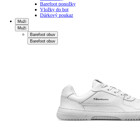
Barefoot ponožky
Vložky do bot
Dárkový poukaz
Muži
Muži
Barefoot obuv
Barefoot obuv