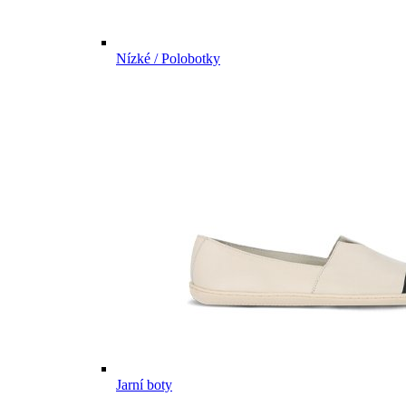
Nízké / Polobotky
Jarní boty