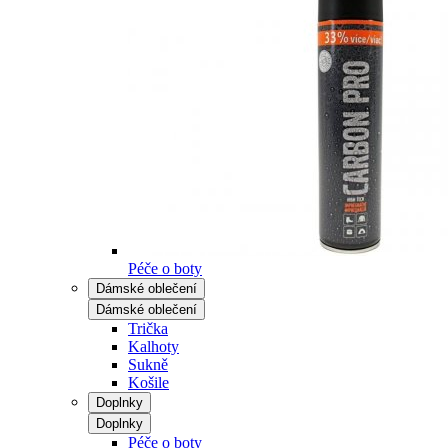
Péče o boty
Dámské oblečení
Dámské oblečení
Trička
Kalhoty
Sukně
Košile
Doplnky
Doplnky
Péče o boty