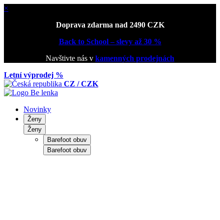
×
Doprava zdarma nad 2490 CZK
Back to School – slevy až 30 %
Navštivte nás v
kamenných prodejnách
Letní výprodej %
CZ / CZK
Novinky
Ženy
Ženy
Barefoot obuv
Barefoot obuv