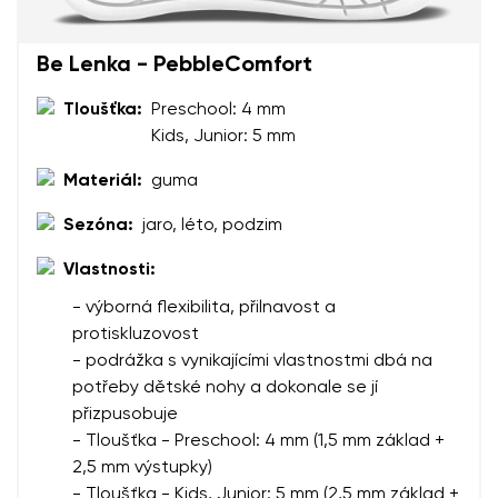
Be Lenka - PebbleComfort
Vaše jméno a příjmení
Tloušťka:
Preschool: 4 mm
Kids, Junior: 5 mm
Vaše jméno
Varianta
Váš e-mail
Materiál:
guma
Sezóna:
jaro, léto, podzim
Změnit region
číslo objednávky
Vlastnosti:
Vyberte zemi dodání
Varianta
- výborná flexibilita, přilnavost a
protiskluzovost
- podrážka s vynikajícími vlastnostmi dbá na
Textové hodnocení
potřeby dětské nohy a dokonale se jí
Vyberte jazyk
Otázka
přizpusobuje
- Tloušťka - Preschool: 4 mm (1,5 mm základ +
2,5 mm výstupky)
- Tloušťka - Kids, Junior: 5 mm (2,5 mm základ +