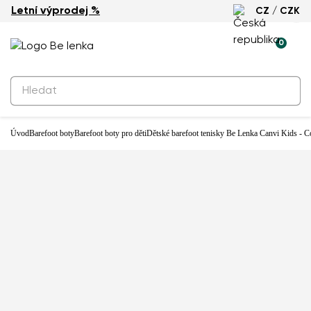
Letní výprodej %
CZ / CZK
Novinka
0
Úvod
Barefoot boty
Barefoot boty pro děti
Dětské barefoot tenisky Be Lenka Canvi Kids - 