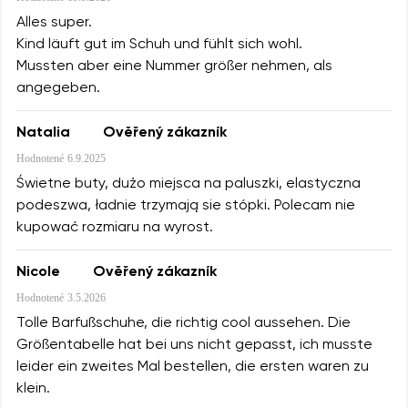
Alles super.
Kind läuft gut im Schuh und fühlt sich wohl.
Mussten aber eine Nummer größer nehmen, als
angegeben.
Natalia
Ověřený zákazník
Hodnotené
6.9.2025
Świetne buty, dużo miejsca na paluszki, elastyczna
podeszwa, ładnie trzymają sie stópki. Polecam nie
kupować rozmiaru na wyrost.
Nicole
Ověřený zákazník
Hodnotené
3.5.2026
Tolle Barfußschuhe, die richtig cool aussehen. Die
Größentabelle hat bei uns nicht gepasst, ich musste
leider ein zweites Mal bestellen, die ersten waren zu
klein.