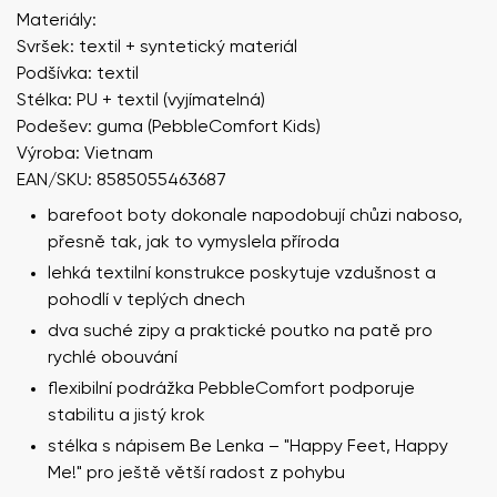
Materiály:
Svršek: textil + syntetický materiál
Podšívka: textil
Stélka: PU + textil (vyjímatelná)
Podešev: guma (PebbleComfort Kids)
Výroba: Vietnam
EAN/SKU: 8585055463687
barefoot boty dokonale napodobují chůzi naboso,
přesně tak, jak to vymyslela příroda
lehká textilní konstrukce poskytuje vzdušnost a
pohodlí v teplých dnech
dva suché zipy a praktické poutko na patě pro
rychlé obouvání
flexibilní podrážka PebbleComfort podporuje
stabilitu a jistý krok
stélka s nápisem Be Lenka – "Happy Feet, Happy
Me!" pro ještě větší radost z pohybu