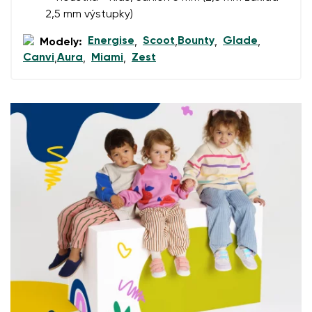
Hodnocení
2,5 mm výstupky)
Změnit
Souhlasím se zpracováním zadaných osobních údajů
Energise
Scoot
Bounty
Glade
Modely:
,
,
,
,
ve smyslu
těchto podmínek
a jejich zveřejněním.
Souhlasím se zpracováním zadaných osobních údajů
Canvi
Aura
Miami
Zest
,
,
,
ve smyslu
těchto podmínek
a jejich zveřejněním.
Přidat hodnocení