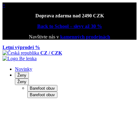
×
Doprava zdarma nad 2490 CZK
Back to School – slevy až 30 %
Navštivte nás v
kamenných prodejnách
Letní výprodej %
CZ / CZK
Novinky
Ženy
Ženy
Barefoot obuv
Barefoot obuv