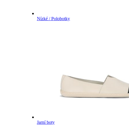
Nízké / Polobotky
Jarní boty