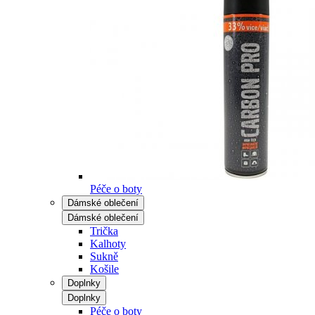
Péče o boty
Dámské oblečení
Dámské oblečení
Trička
Kalhoty
Sukně
Košile
Doplnky
Doplnky
Péče o boty