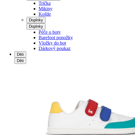
Trička
Mikiny
Košile
Doplnky
Doplnky
Péče o boty
Barefoot ponožky
Vložky do bot
Dárkový poukaz
Děti
Děti