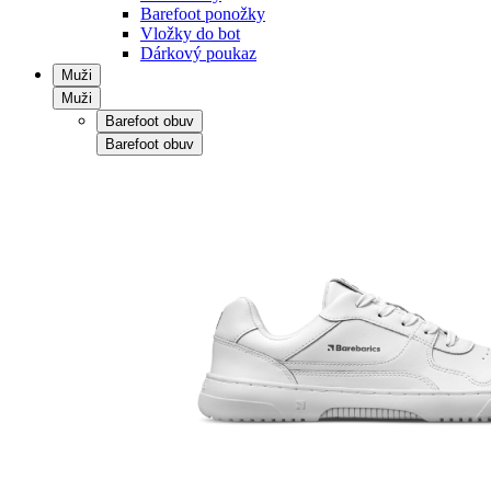
Barefoot ponožky
Vložky do bot
Dárkový poukaz
Muži
Muži
Barefoot obuv
Barefoot obuv