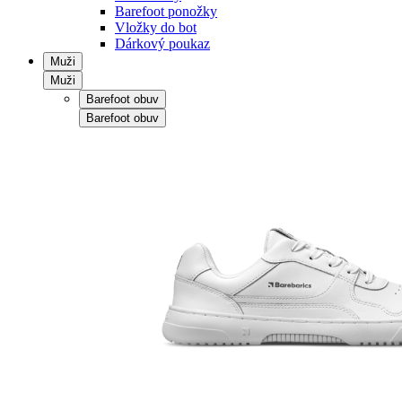
Barefoot ponožky
Vložky do bot
Dárkový poukaz
Muži
Muži
Barefoot obuv
Barefoot obuv