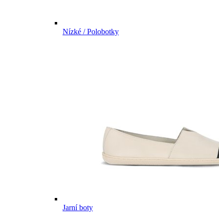
Nízké / Polobotky
Jarní boty