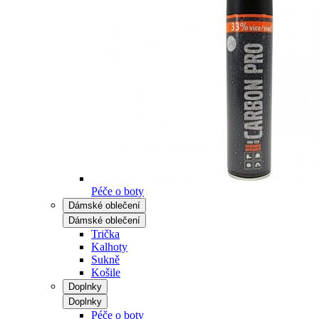
Péče o boty
Dámské oblečení
Dámské oblečení
Trička
Kalhoty
Sukně
Košile
Doplnky
Doplnky
Péče o boty