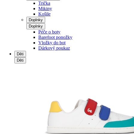
Trička
Mikiny
Košile
Doplnky
Doplnky
Péče o boty
Barefoot ponožky
Vložky do bot
Dárkový poukaz
Děti
Děti