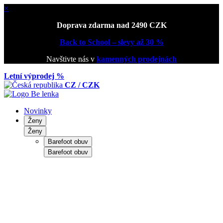
×
Doprava zdarma nad 2490 CZK
Back to School – slevy až 30 %
Navštivte nás v
kamenných prodejnách
Letní výprodej %
CZ / CZK
Novinky
Ženy
Ženy
Barefoot obuv
Barefoot obuv