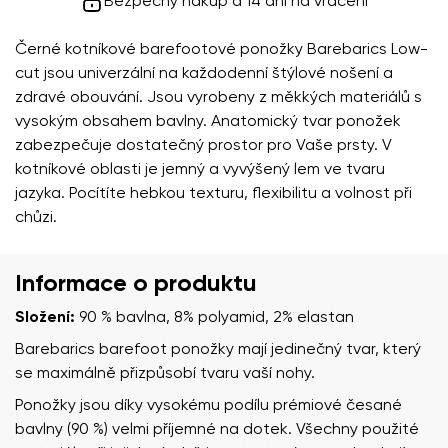
Bezpečný nákup a 14 dní na vrácení
Černé kotníkové barefootové ponožky Barebarics Low-
cut jsou univerzální na každodenní štýlové nošení a
zdravé obouvání. Jsou vyrobeny z měkkých materiálů s
vysokým obsahem bavlny. Anatomický tvar ponožek
zabezpečuje dostatečný prostor pro Vaše prsty. V
kotníkové oblasti je jemný a vyvýšený lem ve tvaru
jazyka. Pocítíte hebkou texturu, flexibilitu a volnost při
chůzi.
Informace o produktu
Složení:
90 % bavlna, 8% polyamid, 2% elastan
Barebarics barefoot ponožky mají jedinečný tvar, který
se maximálně přizpůsobí tvaru vaší nohy.
Ponožky jsou díky vysokému podílu prémiové česané
bavlny (90 %) velmi příjemné na dotek. Všechny použité