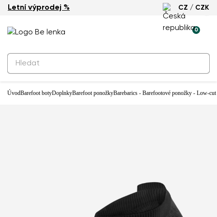
Letní výprodej %
CZ / CZK
0
Úvod
Barefoot boty
Doplnky
Barefoot ponožky
Barebarics - Barefootové ponožky - Low-cut