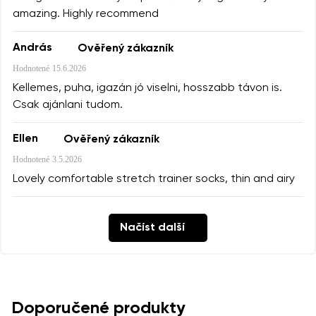
ve smyslu
těchto podmínek
a jejich zveřejněním.
amazing. Highly recommend
András
Ověřený zákazník
Přidat hodnocení
Hodnotené
15.6.2026
Kellemes, puha, igazán jó viselni, hosszabb távon is.
Csak ajánlani tudom.
Ellen
Ověřený zákazník
Hodnotené
3.5.2026
Lovely comfortable stretch trainer socks, thin and airy
Načíst další
Doporučené produkty