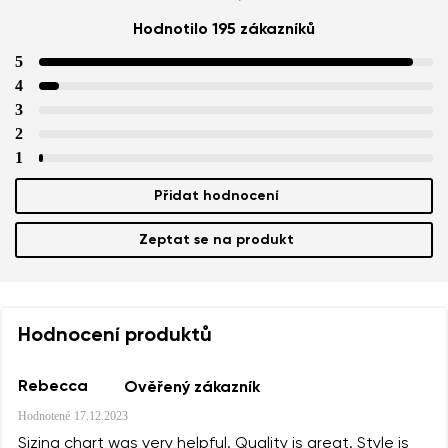
Hodnotilo 195 zákazníků
Vaše jméno
Varianta
5
Váš e-mail
4
3
2
Změnit region
číslo objednávky
1
Vyberte zemi dodání
Varianta
Přidat hodnocení
Zeptat se na produkt
Textové hodnocení
Vyberte jazyk
Otázka
Hodnocení produktů
Hodnocení
Rebecca
Ověřený zákazník
Změnit
Souhlasím se zpracováním zadaných osobních údajů
Hodnotené
17.12.2023
ve smyslu
těchto podmínek
a jejich zveřejněním.
Souhlasím se zpracováním zadaných osobních údajů
Sizing chart was very helpful. Quality is great. Style is