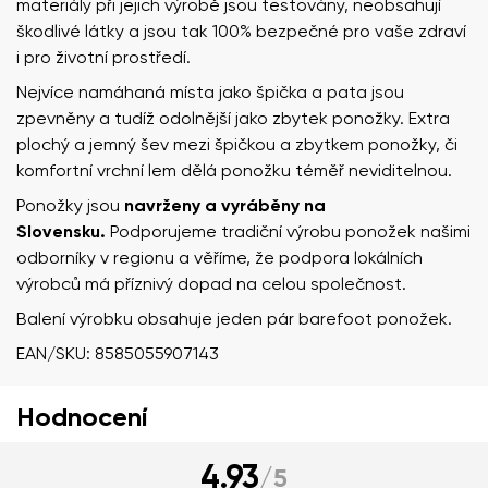
materiály při jejich výrobě jsou testovány, neobsahují
škodlivé látky a jsou tak 100% bezpečné pro vaše zdraví
i pro životní prostředí.
Nejvíce namáhaná místa jako špička a pata jsou
zpevněny a tudíž odolnější jako zbytek ponožky. Extra
plochý a jemný šev mezi špičkou a zbytkem ponožky, či
komfortní vrchní lem dělá ponožku téměř neviditelnou.
Ponožky jsou
navrženy
a vyráběny na
Slovensku.
Podporujeme tradiční výrobu ponožek našimi
odborníky v regionu a věříme, že podpora lokálních
výrobců má příznivý dopad na celou společnost.
Balení výrobku obsahuje jeden pár barefoot ponožek.
EAN/SKU: 8585055907143
Hodnocení
Vaše jméno a příjmení
4.93
/
5