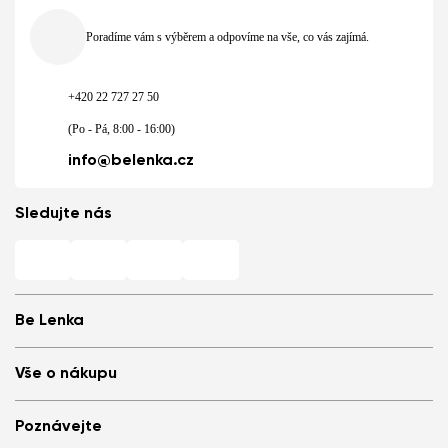
Poradíme vám s výběrem a odpovíme na vše, co vás zajímá.
+420 22 727 27 50
(Po - Pá, 8:00 - 16:00)
info@belenka.cz
Sledujte nás
Be Lenka
Barefoot prodejny
Vše o nákupu
Store Locator
O nás
Často kladené otázky
Poznávejte
Be Lenka v médiích
Přihlášení