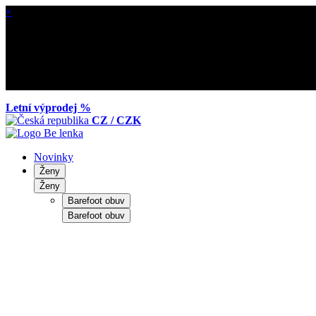
×
Letní výprodej %
CZ / CZK
Novinky
Ženy
Ženy
Barefoot obuv
Barefoot obuv