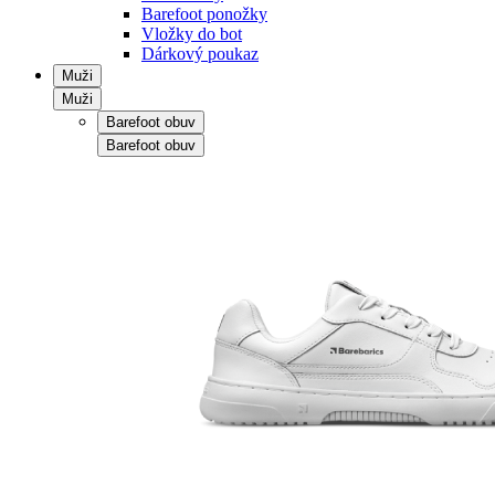
Barefoot ponožky
Vložky do bot
Dárkový poukaz
Muži
Muži
Barefoot obuv
Barefoot obuv