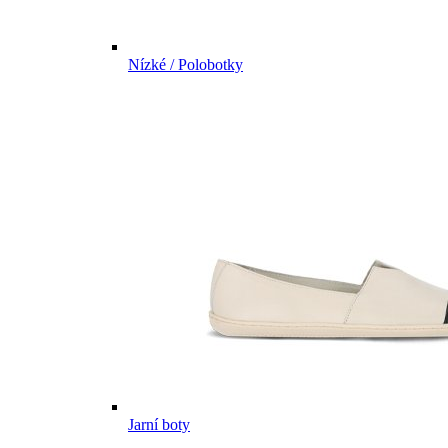
Nízké / Polobotky
Jarní boty