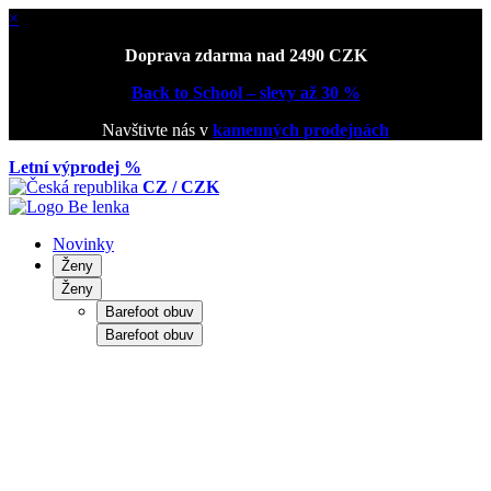
×
Doprava zdarma nad 2490 CZK
Back to School – slevy až 30 %
Navštivte nás v
kamenných prodejnách
Letní výprodej %
CZ / CZK
Novinky
Ženy
Ženy
Barefoot obuv
Barefoot obuv