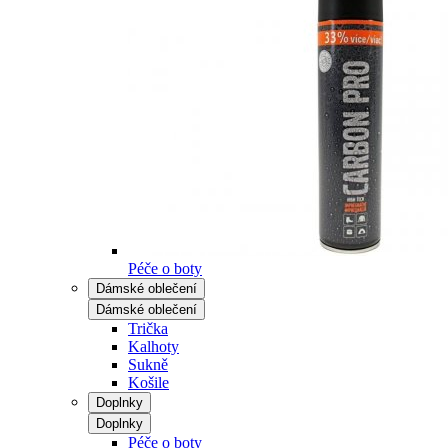
Péče o boty
Dámské oblečení
Dámské oblečení
Trička
Kalhoty
Sukně
Košile
Doplnky
Doplnky
Péče o boty