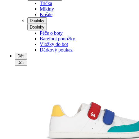
Trička
Mikiny
Košile
Doplnky
Doplnky
Péče o boty
Barefoot ponožky
Vložky do bot
Dárkový poukaz
Děti
Děti