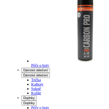
Péče o boty
Dámské oblečení
Dámské oblečení
Trička
Kalhoty
Sukně
Košile
Doplnky
Doplnky
Péče o boty