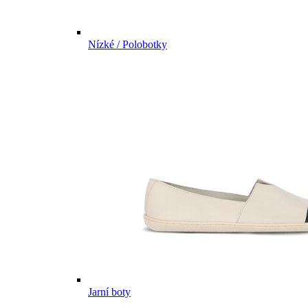
Nízké / Polobotky
Jarní boty