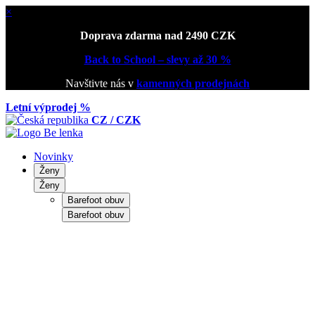
×
Doprava zdarma nad 2490 CZK
Back to School – slevy až 30 %
Navštivte nás v
kamenných prodejnách
Letní výprodej %
CZ / CZK
Novinky
Ženy
Ženy
Barefoot obuv
Barefoot obuv