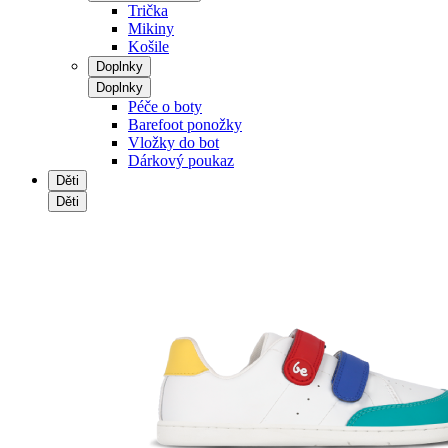
Trička
Mikiny
Košile
Doplnky
Doplnky
Péče o boty
Barefoot ponožky
Vložky do bot
Dárkový poukaz
Děti
Děti