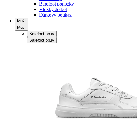
Barefoot ponožky
Vložky do bot
Dárkový poukaz
Muži
Muži
Barefoot obuv
Barefoot obuv