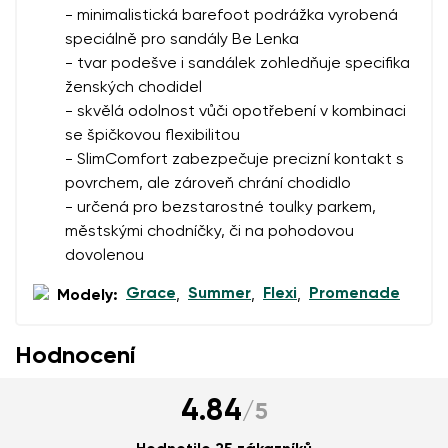
ve smyslu
těchto podmínek
a jejich zveřejněním.
- minimalistická barefoot podrážka vyrobená
Souhlasím se zpracováním zadaných osobních údajů
speciálně pro sandály Be Lenka
ve smyslu
těchto podmínek
a jejich zveřejněním.
- tvar podešve i sandálek zohledňuje specifika
ženských chodidel
Přidat hodnocení
- skvělá odolnost vůči opotřebení v kombinaci
se špičkovou flexibilitou
- SlimComfort zabezpečuje precizní kontakt s
povrchem, ale zároveň chrání chodidlo
- určená pro bezstarostné toulky parkem,
městskými chodníčky, či na pohodovou
dovolenou
Grace
Summer
Flexi
Promenade
Modely:
,
,
,
Hodnocení
4.84
/
5