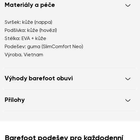
Materiály a péče
Svršek: kůže (nappa)
Podšívka: kůže (hovězí)
Stélka: EVA + kůže
Podešev: guma (SlimComfort Neo)
Výroba. Vietnam
Výhody barefoot obuvi
otevřený d'Orsay střih, který opticky prodlužuje
Přílohy
nohu
prémiová nappa kůže s jemným přirozeným leskem
Záruční list
Návod na ošetření obuvi
pudrový tělový odstín, který vytváří čistou linii nohy
nastavitelný řemínek se zapínáním na háček pro
pevné držení na noze po celý den
Barefoot podešev pro každodenní