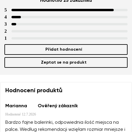
Hodnotilo 25 zákazníků
5
4
3
2
1
Přidat hodnocení
Zeptat se na produkt
Hodnocení produktů
Marianna
Ověřený zákazník
Hodnotené
12.7.2026
Bardzo fajne balerinki, odpowiednia ilość miejsca na
palce. Według rekomendacji wzięłam rozmiar mniejsze i