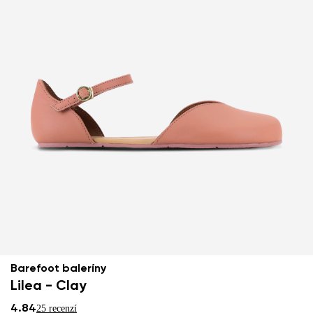
Barefoot baleríny
Lilea - Clay
4.84
25 recenzí