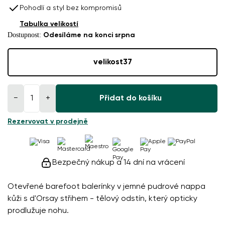
Pohodlí a styl bez kompromisů
Tabulka velikostí
Dostupnost:
Odesíláme na konci srpna
velikost
37
−
+
Přidat do košíku
Rezervovat v prodejně
Bezpečný nákup a 14 dní na vrácení
Otevřené barefoot balerínky v jemné pudrové nappa
kůži s d'Orsay střihem - tělový odstín, který opticky
prodlužuje nohu.