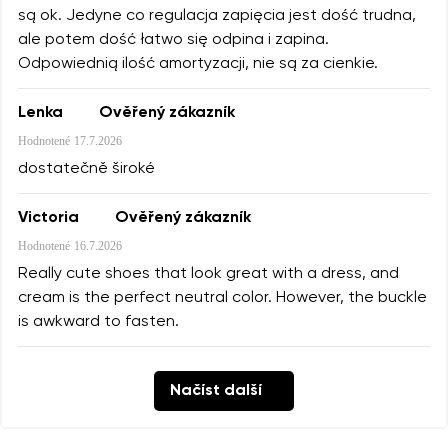
są ok. Jedyne co regulacja zapięcia jest dość trudna,
ale potem dość łatwo się odpina i zapina.
Odpowiednią ilość amortyzacji, nie są za cienkie.
Lenka
Ověřený zákazník
Hodnotené
17.7.2026
dostatečně široké
Victoria
Ověřený zákazník
Hodnotené
16.7.2026
Really cute shoes that look great with a dress, and
cream is the perfect neutral color. However, the buckle
is awkward to fasten.
Načíst další