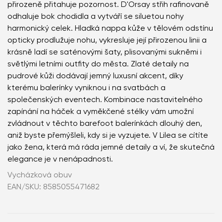
přirozeně přitahuje pozornost. D'Orsay střih rafinovaně
odhaluje bok chodidla a vytváří se siluetou nohy
harmonický celek. Hladká nappa kůže v tělovém odstínu
opticky prodlužuje nohu, vykresluje její přirozenou linii a
krásně ladí se saténovými šaty, plisovanými sukněmi i
světlými letními outfity do města. Zlaté detaily na
pudrové kůži dodávají jemný luxusní akcent, díky
kterému balerínky vyniknou i na svatbách a
společenských eventech. Kombinace nastavitelného
zapínání na háček a vyměkčené stélky vám umožní
zvládnout v těchto barefoot balerínkách dlouhý den,
aniž byste přemýšleli, kdy si je vyzujete. V Lilea se cítíte
jako žena, která má ráda jemné detaily a ví, že skutečná
elegance je v nenápadnosti.
Vycházková obuv
EAN/SKU: 8585055471682