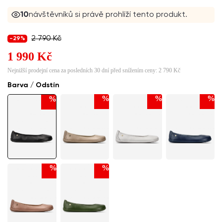
10
návštěvníků si právě prohlíží tento produkt.
2 790 Kč
-29%
1 990 Kč
Nejnižší prodejní cena za posledních 30 dní před snížením ceny:
2 790 Kč
Barva / Odstín
%
%
%
%
%
%