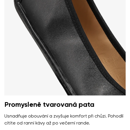
Vaše jméno a příjmení
Vaše jméno
Varianta
Váš e-mail
Změnit region
číslo objednávky
Vyberte zemi dodání
Varianta
Promysleně tvarovaná pata
Textové hodnocení
Vyberte jazyk
Otázka
Usnadňuje obouvání a zvyšuje komfort při chůzi. Pohodlí
cítíte od ranní kávy až po večerní rande.