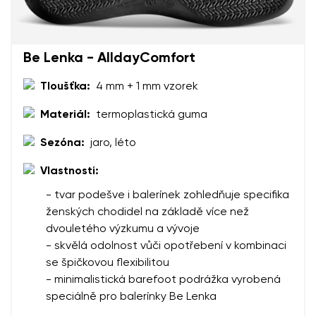
Be Lenka - AlldayComfort
Tloušťka:
4 mm + 1 mm vzorek
Materiál:
termoplastická guma
Sezóna:
jaro, léto
Vlastnosti:
- tvar podešve i balerínek zohledňuje specifika
ženských chodidel na základě více než
dvouletého výzkumu a vývoje
- skvělá odolnost vůči opotřebení v kombinaci
se špičkovou flexibilitou
- minimalistická barefoot podrážka vyrobená
speciálně pro balerínky Be Lenka