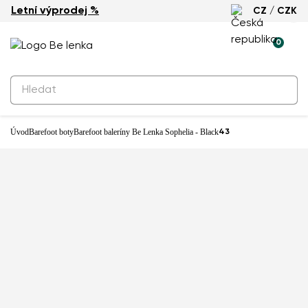
Letní výprodej %
CZ / CZK
-29%
0
Produkty k rezervaci
Barefoot baleríny Be Lenka Sophelia
- Black
1 990 Kč
Úvod
Barefoot boty
Barefoot baleríny Be Lenka Sophelia - Black
43
Prodejna: