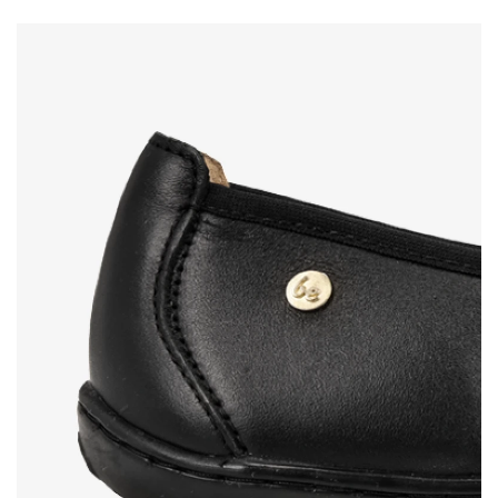
Hodnocení
Změnit
Souhlasím se zpracováním zadaných osobních údajů
ve smyslu
těchto podmínek
a jejich zveřejněním.
Souhlasím se zpracováním zadaných osobních údajů
ve smyslu
těchto podmínek
a jejich zveřejněním.
Přidat hodnocení