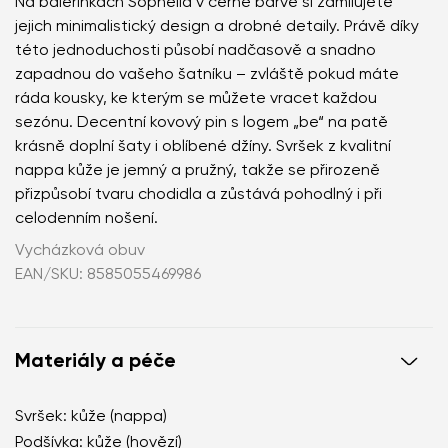
Na balerínkách Sophelia v černé barvě si zamilujete
jejich minimalistický design a drobné detaily. Právě díky
této jednoduchosti působí nadčasově a snadno
zapadnou do vašeho šatníku – zvláště pokud máte
ráda kousky, ke kterým se můžete vracet každou
sezónu. Decentní kovový pin s logem „be“ na patě
krásně doplní šaty i oblíbené džíny. Svršek z kvalitní
nappa kůže je jemný a pružný, takže se přirozeně
přizpůsobí tvaru chodidla a zůstává pohodlný i při
celodenním nošení.
Vycházková obuv
EAN/SKU: 8585055469986
Materiály a péče
Svršek: kůže (nappa)
Podšívka: kůže (hovězí)