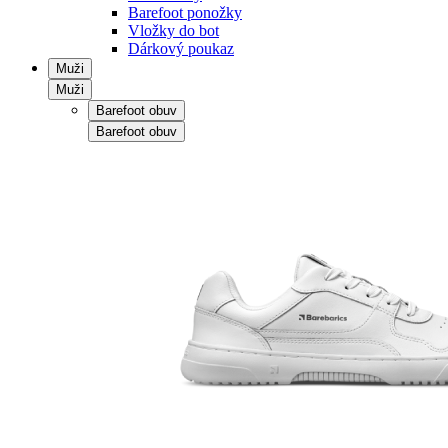
Barefoot ponožky
Vložky do bot
Dárkový poukaz
Muži
Muži
Barefoot obuv
Barefoot obuv