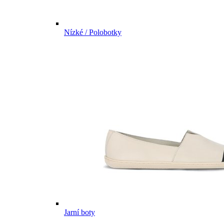
Nízké / Polobotky
Jarní boty