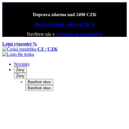
×
Doprava zdarma nad 2490 CZK
Back to School – slevy až 30 %
Navštivte nás v
kamenných prodejnách
Letní výprodej %
CZ / CZK
Novinky
Ženy
Ženy
Barefoot obuv
Barefoot obuv