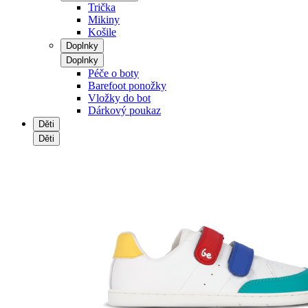
Trička
Mikiny
Košile
Doplnky
Doplnky
Péče o boty
Barefoot ponožky
Vložky do bot
Dárkový poukaz
Děti
Děti