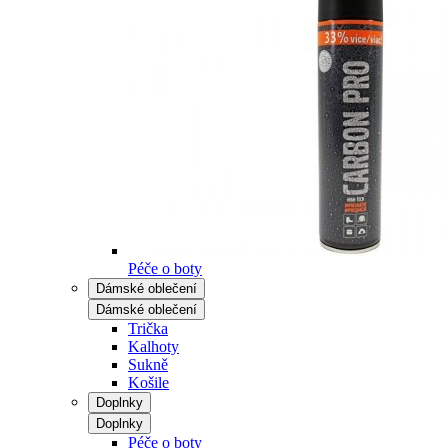
Péče o boty
Dámské oblečení
Dámské oblečení
Trička
Kalhoty
Sukně
Košile
Doplnky
Doplnky
Péče o boty