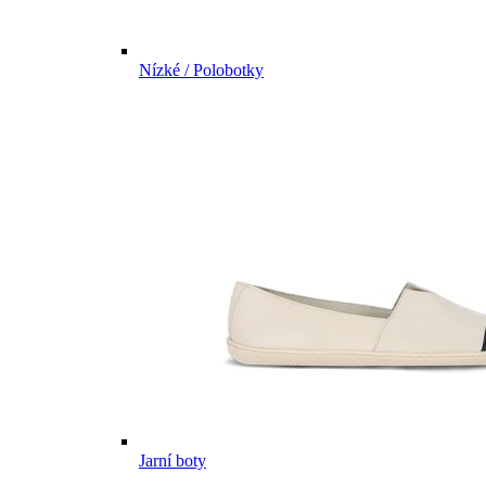
Nízké / Polobotky
Jarní boty