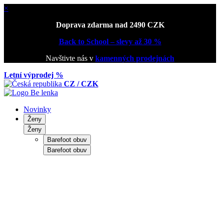
×
Doprava zdarma nad 2490 CZK
Back to School – slevy až 30 %
Navštivte nás v
kamenných prodejnách
Letní výprodej %
CZ / CZK
Novinky
Ženy
Ženy
Barefoot obuv
Barefoot obuv