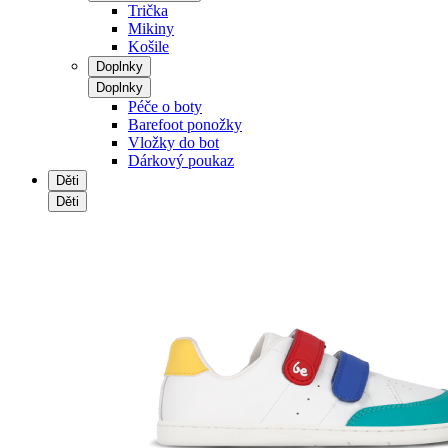
Trička
Mikiny
Košile
Doplnky
Doplnky
Péče o boty
Barefoot ponožky
Vložky do bot
Dárkový poukaz
Děti
Děti