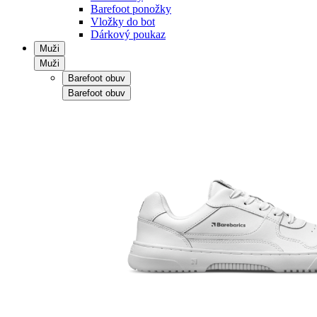
Barefoot ponožky
Vložky do bot
Dárkový poukaz
Muži
Muži
Barefoot obuv
Barefoot obuv