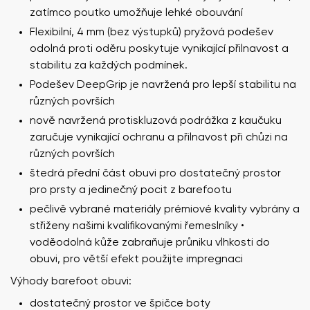
zatímco poutko umožňuje lehké obouvání
Flexibilní, 4 mm (bez výstupků) pryžová podešev
odolná proti oděru poskytuje vynikající přilnavost a
stabilitu za každých podmínek.
Podešev DeepGrip je navržená pro lepší stabilitu na
různých površích
nově navržená protiskluzová podrážka z kaučuku
zaručuje vynikající ochranu a přilnavost při chůzi na
různých površích
štedrá přední část obuvi pro dostatečný prostor
pro prsty a jedinečný pocit z barefootu
pečlivě vybrané materiály prémiové kvality vybrány a
střiženy našimi kvalifikovanými řemeslníky •
voděodolná kůže zabraňuje průniku vlhkosti do
obuvi, pro větší efekt použijte impregnaci
Výhody barefoot obuvi:
dostatečný prostor ve špičce boty