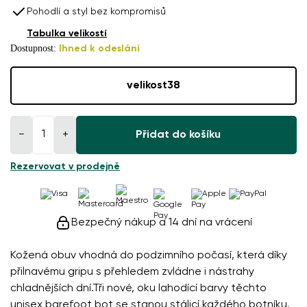
Pohodlí a styl bez kompromisů
Tabulka velikostí
Dostupnost:
Ihned k odeslání
velikost
38
−
+
Přidat do košíku
Rezervovat v prodejně
Bezpečný nákup a 14 dní na vrácení
Kožená obuv vhodná do podzimního počasí, která díky
přilnavému gripu s přehledem zvládne i nástrahy
chladnějších dní.Tři nové, oku lahodící barvy těchto
unisex barefoot bot se stanou stálicí každého botníku.