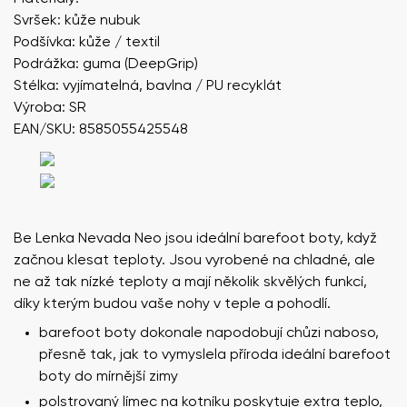
Svršek: kůže nubuk
Podšívka: kůže / textil
Podrážka: guma (DeepGrip)
Stélka: vyjímatelná, bavlna / PU recyklát
Výroba: SR
EAN/SKU: 8585055425548
Be Lenka Nevada Neo
jsou ideální barefoot boty, když
začnou klesat teploty. Jsou vyrobené na chladné, ale
ne až tak nízké teploty a mají několik skvělých funkcí,
díky kterým budou vaše nohy v teple a pohodlí.
barefoot boty dokonale napodobují chůzi naboso,
přesně tak, jak to vymyslela příroda ideální barefoot
boty do mírnější zimy
polstrovaný límec na kotníku poskytuje extra teplo,