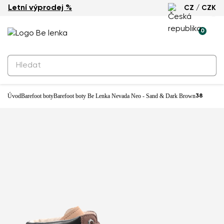
Letní výprodej %
CZ / CZK
0
Produkty k rezervaci
Barefoot boty Be Lenka Nevada Neo - 
Brown
Úvod
Barefoot boty
Barefoot boty Be Lenka Nevada Neo - Sand & Dark Brown
38
Prodejna: