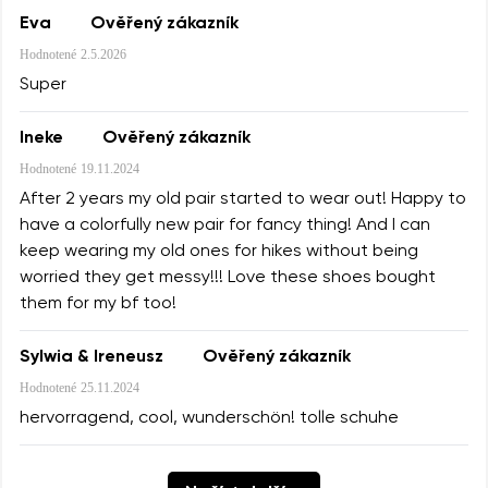
Eva
Ověřený zákazník
Hodnotené
2.5.2026
Super
Ineke
Ověřený zákazník
Hodnotené
19.11.2024
After 2 years my old pair started to wear out! Happy to
have a colorfully new pair for fancy thing! And I can
keep wearing my old ones for hikes without being
worried they get messy!!! Love these shoes bought
them for my bf too!
Sylwia & Ireneusz
Ověřený zákazník
Hodnotené
25.11.2024
hervorragend, cool, wunderschön! tolle schuhe