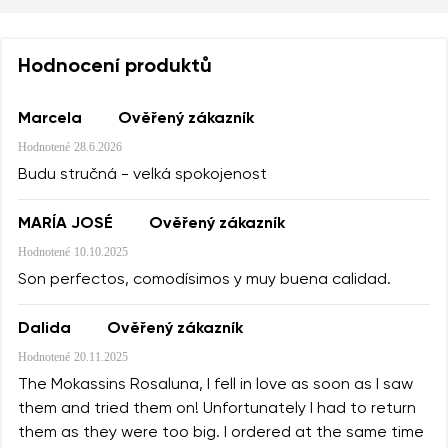
Hodnocení produktů
Marcela
Ověřený zákazník
Hodnotené
28.6.2026
Budu stručná - velká spokojenost
MARÍA JOSÉ
Ověřený zákazník
Hodnotené
10.10.2025
Son perfectos, comodísimos y muy buena calidad.
Dalida
Ověřený zákazník
Hodnotené
20.11.2025
The Mokassins Rosaluna, I fell in love as soon as I saw
them and tried them on! Unfortunately I had to return
them as they were too big. I ordered at the same time