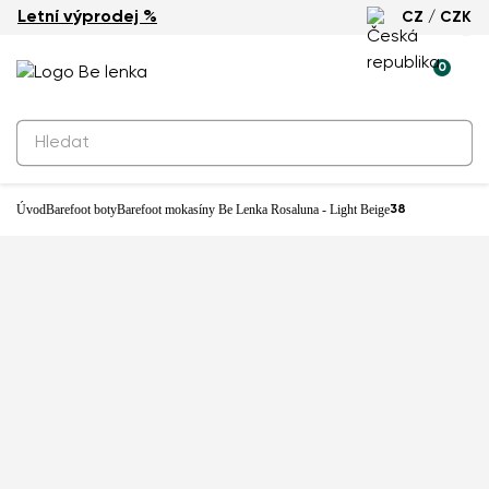
Letní výprodej %
CZ / CZK
0
Úvod
Barefoot boty
Barefoot mokasíny Be Lenka Rosaluna - Light Beige
38