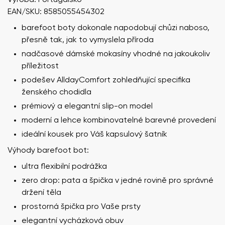
EAN/SKU: 8585055454302
barefoot boty dokonale napodobují chůzi naboso,
přesně tak, jak to vymyslela příroda
nadčasové dámské mokasíny vhodné na jakoukoliv
příležitost
podešev AlldayComfort zohledňující specifika
ženského chodidla
prémiový a elegantní slip-on model
moderní a lehce kombinovatelné barevné provedení
ideální kousek pro Váš kapsulový šatník
Výhody barefoot bot:
ultra flexibilní podrážka
zero drop: pata a špička v jedné rovině pro správné
držení těla
prostorná špička pro Vaše prsty
elegantní vycházková obuv