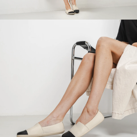
Vaše jméno a příjmení
Vaše jméno
Varianta
Váš e-mail
Změnit region
číslo objednávky
Vyberte zemi dodání
Varianta
Textové hodnocení
Vyberte jazyk
Otázka