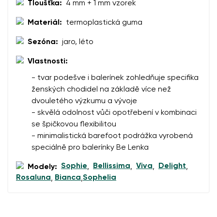
Tloušťka:
4 mm + 1 mm vzorek
Materiál:
termoplastická guma
Sezóna:
jaro, léto
Vlastnosti:
- tvar podešve i balerínek zohledňuje specifika
ženských chodidel na základě více než
dvouletého výzkumu a vývoje
- skvělá odolnost vůči opotřebení v kombinaci
se špičkovou flexibilitou
- minimalistická barefoot podrážka vyrobená
speciálně pro balerínky Be Lenka
Sophie
Bellissima
Viva
Delight
Modely:
,
,
,
,
Rosaluna
Bianca
Sophelia
,
,