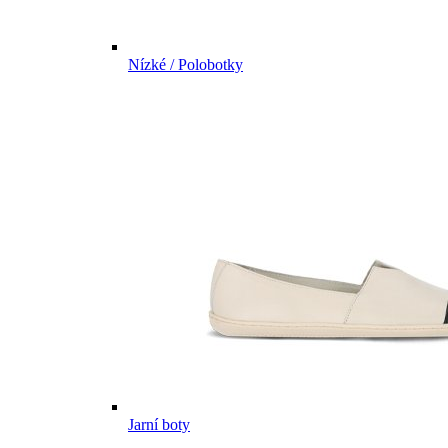
Nízké / Polobotky
Jarní boty