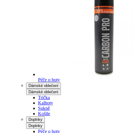
Péče o boty
Dámské oblečení
Dámské oblečení
Trička
Kalhoty
Sukně
Košile
Doplnky
Doplnky
Péče o boty