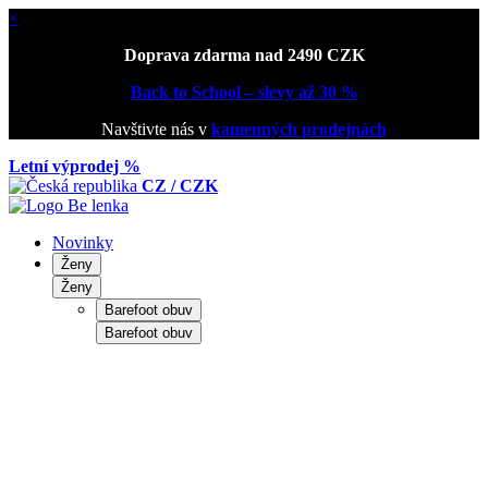
×
Doprava zdarma nad 2490 CZK
Back to School – slevy až 30 %
Navštivte nás v
kamenných prodejnách
Letní výprodej %
CZ / CZK
Novinky
Ženy
Ženy
Barefoot obuv
Barefoot obuv