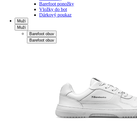
Barefoot ponožky
Vložky do bot
Dárkový poukaz
Muži
Muži
Barefoot obuv
Barefoot obuv