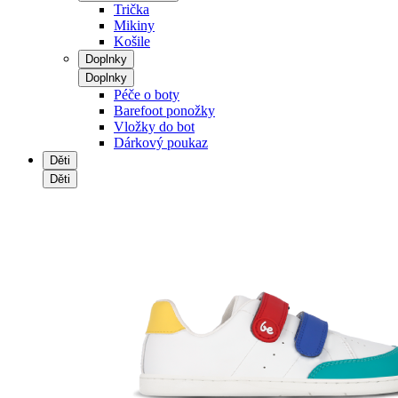
Trička
Mikiny
Košile
Doplnky
Doplnky
Péče o boty
Barefoot ponožky
Vložky do bot
Dárkový poukaz
Děti
Děti