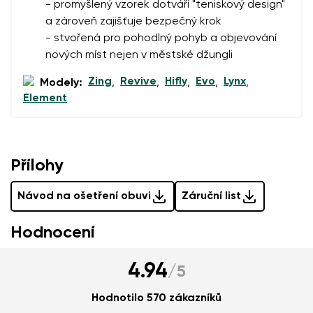
- promyšlený vzorek dotváří "teniskový design"
a zároveň zajišťuje bezpečný krok
- stvořená pro pohodlný pohyb a objevování
nových míst nejen v městské džungli
Zing
Revive
Hifly
Evo
Lynx
Modely:
,
,
,
,
,
Element
Přílohy
Návod na ošetření obuvi
Záruční list
Hodnocení
4.94
/
5
Hodnotilo 570 zákazníků