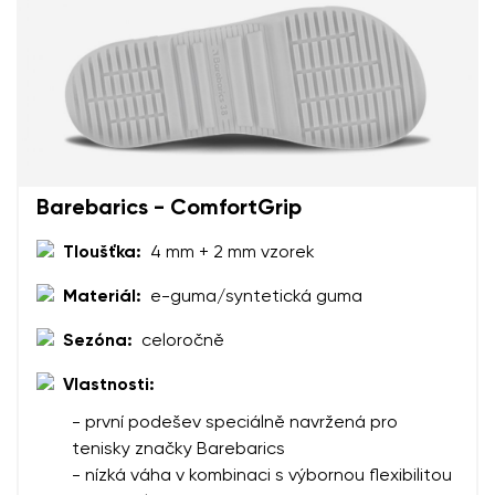
Hodnocení
Změnit
Souhlasím se zpracováním zadaných osobních údajů
ve smyslu
těchto podmínek
a jejich zveřejněním.
Souhlasím se zpracováním zadaných osobních údajů
ve smyslu
těchto podmínek
a jejich zveřejněním.
Barebarics - ComfortGrip
Přidat hodnocení
Tloušťka:
4 mm + 2 mm vzorek
Materiál:
e-guma/syntetická guma
Sezóna:
celoročně
Vlastnosti:
- první podešev speciálně navržená pro
tenisky značky Barebarics
- nízká váha v kombinaci s výbornou flexibilitou