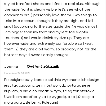
styled barefoot shoes and I find it a real plus. Although
the wide front is clearly visible, let’s see what the
comments are (I personally love them). Two things to
take into account though: 1) they are tight and fall
small (according to the size guide the 44 was almost
1cm bigger than my foot and my left toe slightly
touches it) so I would definitely size up. They are
however wide and extremely confortable so I kept
them. 2) they are a bit warm, so probably not for the
hottest days (I sweat easily though).
Joanna
Ověřený zákazník
Hodnotené
29.10.2024
Przepiękne buty, bardzo solidnie wykonane. Ich design
jest tak cudowny, że mnóstwo ludzi pyta gdzie je
kupiłam, a nie o co chodzi w tym, że są tak szerokie.
Uwielbiam barefooty za tę wygodę, a to już kolejna
moja para z Be Lenki. Polecam!