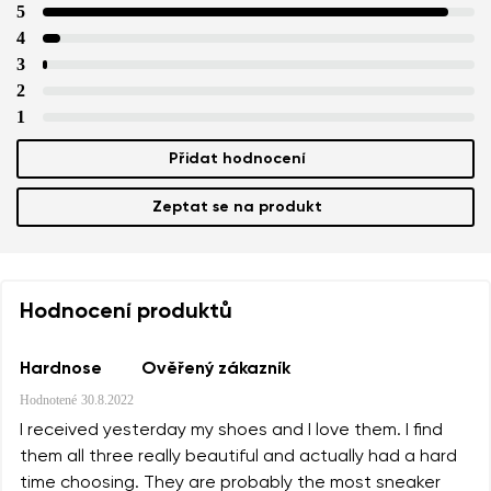
5
4
3
2
1
Přidat hodnocení
Zeptat se na produkt
Hodnocení produktů
Hardnose
Ověřený zákazník
Hodnotené
30.8.2022
I received yesterday my shoes and I love them. I find
them all three really beautiful and actually had a hard
time choosing. They are probably the most sneaker