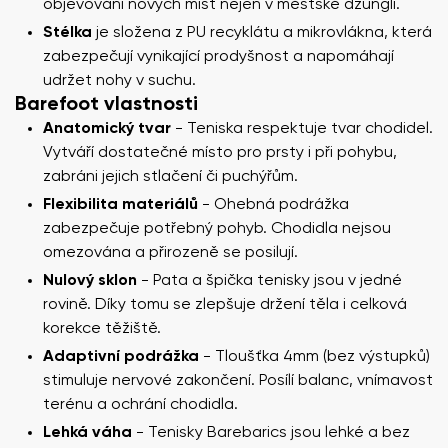
objevování nových míst nejen v městské džungli.
Stélka
je složena z PU recyklátu a mikrovlákna, která
zabezpečují vynikající prodyšnost a napomáhají
udržet nohy v suchu.
Barefoot vlastnosti
Anatomický tvar
- Teniska respektuje tvar chodidel.
Vytváří dostatečné místo pro prsty i při pohybu,
zabráni jejich stlačení či puchýřům.
Flexibilita materiálů
- Ohebná podrážka
zabezpečuje potřebný pohyb. Chodidla nejsou
omezována a přirozeně se posilují.
Nulový sklon
- Pata a špička tenisky jsou v jedné
rovině. Díky tomu se zlepšuje držení těla i celková
korekce těžiště.
Adaptivní podrážka
- Tloušťka 4mm (bez výstupků)
stimuluje nervové zakončení. Posílí balanc, vnímavost
terénu a ochrání chodidla.
Lehká váha
- Tenisky Barebarics jsou lehké a bez