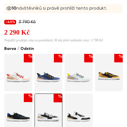
10
návštěvníků si právě prohlíží tento produkt.
3 790 Kč
-40%
2 290 Kč
Nejnižší prodejní cena za posledních 30 dní před snížením ceny:
3 790 Kč
Barva / Odstín
%
%
%
%
%
%