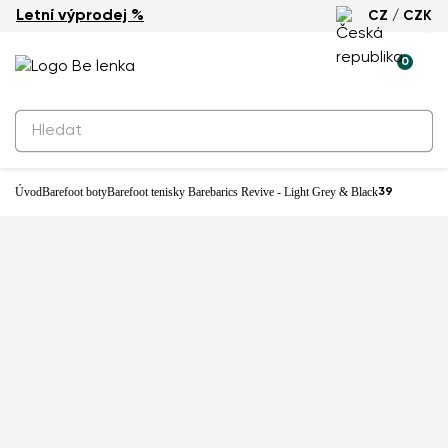
Letní výprodej %
CZ / CZK
-40%
0
Úvod
Barefoot boty
Barefoot tenisky Barebarics Revive - Light Grey & Black
39