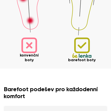
Vaše jméno a příjmení
Vaše jméno
Varianta
konvenční
Váš e-mail
boty
barefoot boty
Změnit region
číslo objednávky
Vyberte zemi dodání
Varianta
Barefoot podešev pro každodenní
komfort
Textové hodnocení
Vyberte jazyk
Otázka