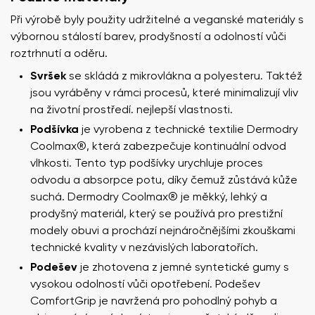
Při výrobě byly použity udržitelné a veganské materiály s
výbornou stálostí barev, prodyšností a odolností vůči
roztrhnutí a oděru.
Svršek
se skládá z mikrovlákna a polyesteru. Taktéž
jsou vyráběny v rámci procesů, které minimalizují vliv
na životní prostředí. nejlepší vlastnosti.
Podšívka
je vyrobena z technické textilie Dermodry
Coolmax®, která zabezpečuje kontinuální odvod
vlhkosti. Tento typ podšívky urychluje proces
odvodu a absorpce potu, díky čemuž zůstává kůže
suchá. Dermodry Coolmax® je měkký, lehký a
prodyšný materiál, který se používá pro prestižní
modely obuvi a prochází nejnáročnějšími zkouškami
technické kvality v nezávislých laboratořích.
Podešev
je zhotovena z jemné syntetické gumy s
vysokou odolností vůči opotřebení. Podešev
ComfortGrip je navržená pro pohodlný pohyb a