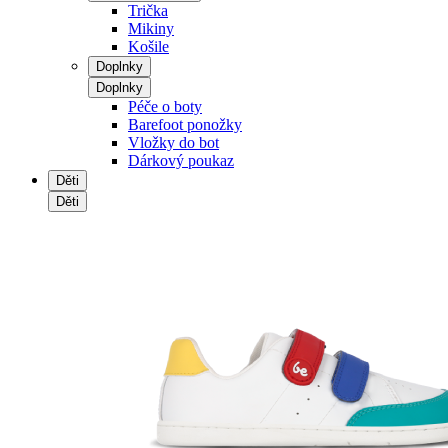
Trička
Mikiny
Košile
Doplnky
Doplnky
Péče o boty
Barefoot ponožky
Vložky do bot
Dárkový poukaz
Děti
Děti