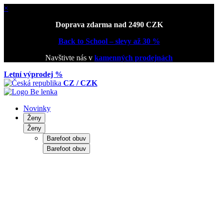
×
Doprava zdarma nad 2490 CZK
Back to School – slevy až 30 %
Navštivte nás v
kamenných prodejnách
Letní výprodej %
CZ / CZK
Novinky
Ženy
Ženy
Barefoot obuv
Barefoot obuv