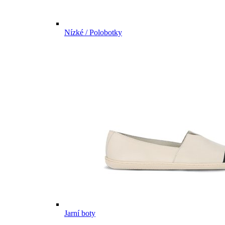
Nízké / Polobotky
Jarní boty