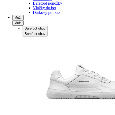
Barefoot ponožky
Vložky do bot
Dárkový poukaz
Muži
Muži
Barefoot obuv
Barefoot obuv