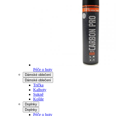
Péče o boty
Dámské oblečení
Dámské oblečení
Trička
Kalhoty
Sukně
Košile
Doplnky
Doplnky
Péče o boty