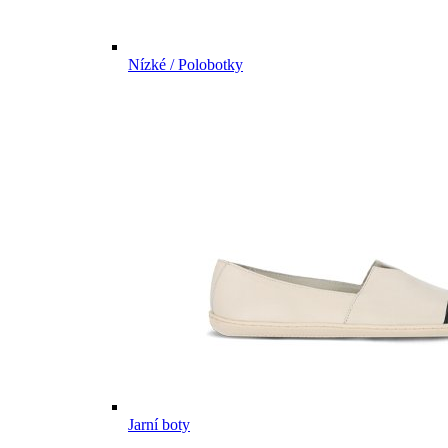
Nízké / Polobotky
Jarní boty