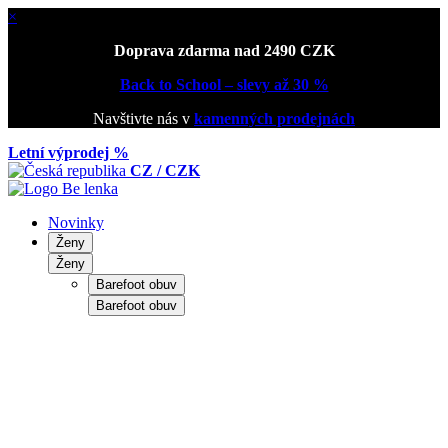
×
Doprava zdarma nad 2490 CZK
Back to School – slevy až 30 %
Navštivte nás v
kamenných prodejnách
Letní výprodej %
CZ / CZK
Novinky
Ženy
Ženy
Barefoot obuv
Barefoot obuv