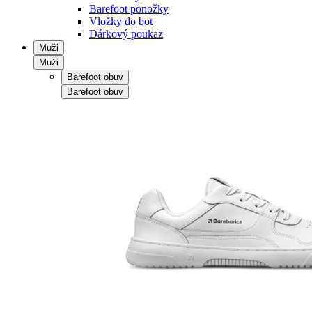
Barefoot ponožky
Vložky do bot
Dárkový poukaz
Muži
Muži
Barefoot obuv
Barefoot obuv