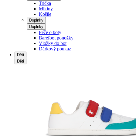
Trička
Mikiny
Košile
Doplnky
Doplnky
Péče o boty
Barefoot ponožky
Vložky do bot
Dárkový poukaz
Děti
Děti