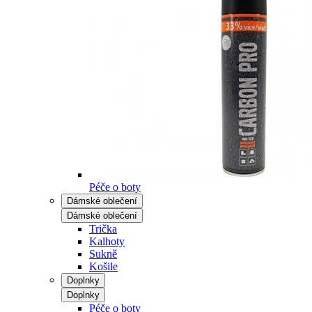
Péče o boty
Dámské oblečení
Dámské oblečení
Trička
Kalhoty
Sukně
Košile
Doplnky
Doplnky
Péče o boty