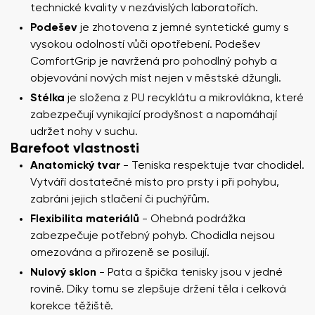
technické kvality v nezávislých laboratořích.
Podešev
je zhotovena z jemné syntetické gumy s
vysokou odolností vůči opotřebení. Podešev
ComfortGrip je navržená pro pohodlný pohyb a
objevování nových míst nejen v městské džungli.
Stélka
je složena z PU recyklátu a mikrovlákna, které
zabezpečují vynikající prodyšnost a napomáhají
udržet nohy v suchu.
Barefoot vlastnosti
Anatomický tvar
- Teniska respektuje tvar chodidel.
Vytváří dostatečné místo pro prsty i při pohybu,
zabráni jejich stlačení či puchýřům.
Flexibilita materiálů
- Ohebná podrážka
zabezpečuje potřebný pohyb. Chodidla nejsou
omezována a přirozeně se posilují.
Nulový sklon
- Pata a špička tenisky jsou v jedné
rovině. Díky tomu se zlepšuje držení těla i celková
korekce těžiště.