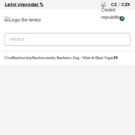
Letní výprodej %
CZ / CZK
-43%
0
Úvod
Barefoot boty
Barefoot tenisky Barebarics Zing - White & Black Vegan
38