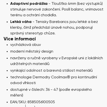
Adaptivní podrážka
- Tloušťka 4mm (bez výstupků)
stimuluje nervové zakončení. Posílí balanc, vnímavost
terénu a ochrání chodidla.
Lehká váha
- Tenisky Barebarics jsou lehké a bez
klenby, čímž předchází únavě nohou, podporují
správný stereotyp chůze.
Více informací
vycházková obuv
moderní městský design
navrženy a ručně vyrobeny v Evropské unii z lokálních
udržitelných materiálů
vynikající odolnost a barevná stálost materiálů
technologie Dermodry Coolmax® pro kontinuální
odvod vlhkosti
dostupné v číslech: 36 - 47 (podle evropského
měření)
EAN/SKU: 8585056100505