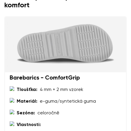
komfort
Textové hodnocení
Vyberte jazyk
Otázka
Hodnocení
Změnit
Souhlasím se zpracováním zadaných osobních údajů
ve smyslu
těchto podmínek
a jejich zveřejněním.
Souhlasím se zpracováním zadaných osobních údajů
ve smyslu
těchto podmínek
a jejich zveřejněním.
Barebarics - ComfortGrip
Přidat hodnocení
Tloušťka:
4 mm + 2 mm vzorek
Materiál:
e-guma/syntetická guma
Sezóna:
celoročně
Vlastnosti: