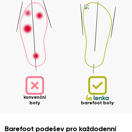
Vaše jméno a příjmení
Vaše jméno
Varianta
Váš e-mail
konvenční
boty
barefoot boty
Změnit region
číslo objednávky
Vyberte zemi dodání
Varianta
Barefoot podešev pro každodenní