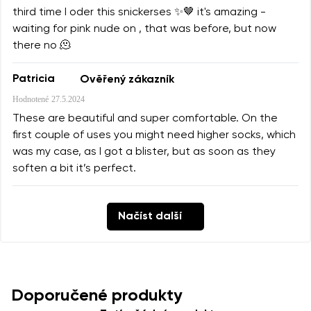
third time I oder this snickerses ✨🤎 it's amazing -
waiting for pink nude on , that was before, but now
there no 🫠
Patricia
Ověřený zákazník
Hodnotené
27.5.2024
These are beautiful and super comfortable. On the
first couple of uses you might need higher socks, which
was my case, as I got a blister, but as soon as they
soften a bit it’s perfect.
Načíst další
Doporučené produkty