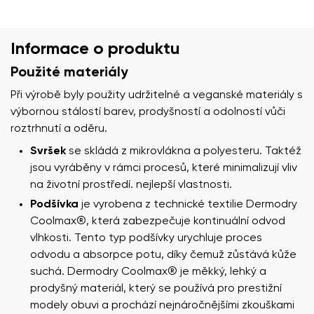
Informace o produktu
Použité materiály
Při výrobě byly použity udržitelné a veganské materiály s
výbornou stálostí barev, prodyšností a odolností vůči
roztrhnutí a oděru.
Svršek
se skládá z mikrovlákna a polyesteru. Taktéž
jsou vyráběny v rámci procesů, které minimalizují vliv
na životní prostředí. nejlepší vlastnosti.
Podšívka
je vyrobena z technické textilie Dermodry
Coolmax®, která zabezpečuje kontinuální odvod
vlhkosti. Tento typ podšívky urychluje proces
odvodu a absorpce potu, díky čemuž zůstává kůže
suchá. Dermodry Coolmax® je měkký, lehký a
prodyšný materiál, který se používá pro prestižní
modely obuvi a prochází nejnáročnějšími zkouškami