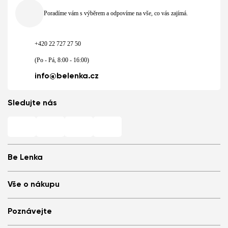
Poradíme vám s výběrem a odpovíme na vše, co vás zajímá.
+420 22 727 27 50
(Po - Pá, 8:00 - 16:00)
info@belenka.cz
Sledujte nás
Be Lenka
Barefoot prodejny
Vše o nákupu
Store Locator
O nás
Často kladené otázky
Poznávejte
Be Lenka v médiích
Přihlášení
Cookies