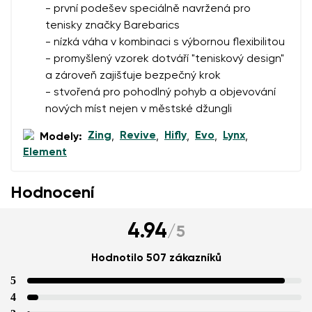
- první podešev speciálně navržená pro
tenisky značky Barebarics
- nízká váha v kombinaci s výbornou flexibilitou
- promyšlený vzorek dotváří "teniskový design"
a zároveň zajišťuje bezpečný krok
- stvořená pro pohodlný pohyb a objevování
nových míst nejen v městské džungli
Zing
Revive
Hifly
Evo
Lynx
Modely:
,
,
,
,
,
Element
Hodnocení
4.94
/
5
Hodnotilo 507 zákazníků
5
4