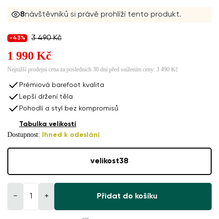
8
návštěvníků si právě prohlíží tento produkt.
3 490 Kč
-43%
1 990 Kč
Nejnižší prodejní cena za posledních 30 dní před snížením ceny:
3 490 Kč
Prémiová barefoot kvalita
Lepší držení těla
Pohodlí a styl bez kompromisů
Tabulka velikostí
Dostupnost:
Ihned k odeslání
velikost
38
−
+
Přidat do košíku