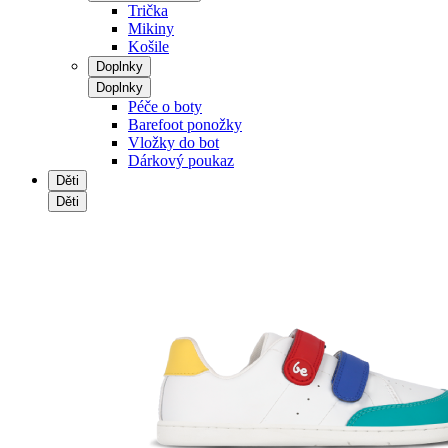
Trička
Mikiny
Košile
Doplnky
Doplnky
Péče o boty
Barefoot ponožky
Vložky do bot
Dárkový poukaz
Děti
Děti