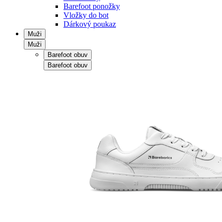
Barefoot ponožky
Vložky do bot
Dárkový poukaz
Muži
Muži
Barefoot obuv
Barefoot obuv