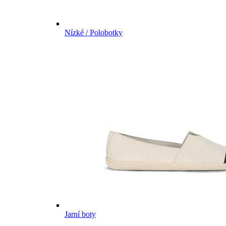
Nízké / Polobotky
Jarní boty