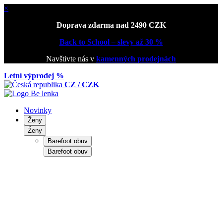
×
Doprava zdarma nad 2490 CZK
Back to School – slevy až 30 %
Navštivte nás v
kamenných prodejnách
Letní výprodej %
CZ / CZK
Novinky
Ženy
Ženy
Barefoot obuv
Barefoot obuv