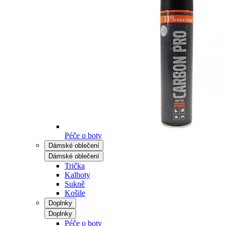
Péče o boty
Dámské oblečení
Dámské oblečení
Trička
Kalhoty
Sukně
Košile
Doplnky
Doplnky
Péče o boty