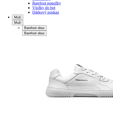
Barefoot ponožky
Vložky do bot
Dárkový poukaz
Muži
Muži
Barefoot obuv
Barefoot obuv