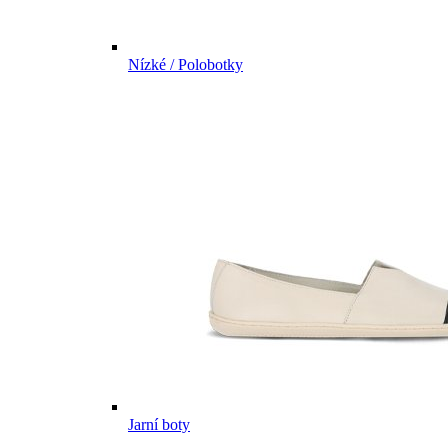
Nízké / Polobotky
Jarní boty