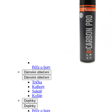
Péče o boty
Dámské oblečení
Dámské oblečení
Trička
Kalhoty
Sukně
Košile
Doplnky
Doplnky
Péče o boty