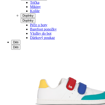
Trička
Mikiny
Košile
Doplnky
Doplnky
Péče o boty
Barefoot ponožky
Vložky do bot
Dárkový poukaz
Děti
Děti