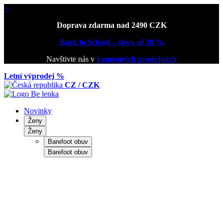
×
Doprava zdarma nad 2490 CZK
Back to School – slevy až 30 %
Navštivte nás v
kamenných prodejnách
Letní výprodej %
CZ / CZK
Novinky
Ženy
Ženy
Barefoot obuv
Barefoot obuv