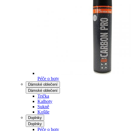
Péče o boty
Dámské oblečení
Dámské oblečení
Trička
Kalhoty
Sukně
Košile
Doplnky
Doplnky
Péče o boty