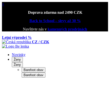
×
Doprava zdarma nad 2490 CZK
Back to School – slevy až 30 %
Navštivte nás v
kamenných prodejnách
Letní výprodej %
CZ / CZK
Novinky
Ženy
Ženy
Barefoot obuv
Barefoot obuv