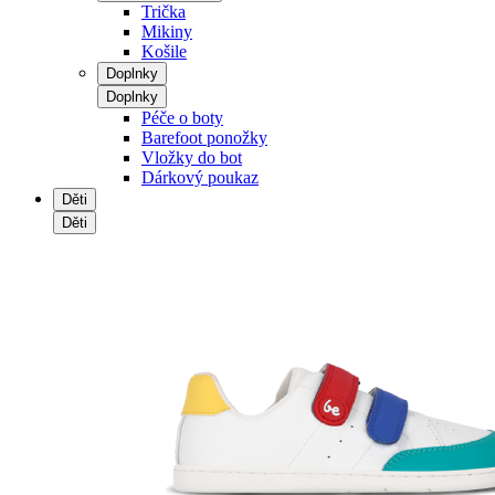
Trička
Mikiny
Košile
Doplnky
Doplnky
Péče o boty
Barefoot ponožky
Vložky do bot
Dárkový poukaz
Děti
Děti