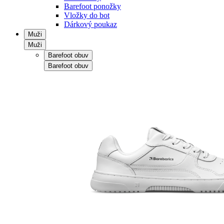
Barefoot ponožky
Vložky do bot
Dárkový poukaz
Muži
Muži
Barefoot obuv
Barefoot obuv