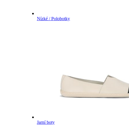
Nízké / Polobotky
Jarní boty