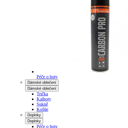
Péče o boty
Dámské oblečení
Dámské oblečení
Trička
Kalhoty
Sukně
Košile
Doplnky
Doplnky
Péče o boty