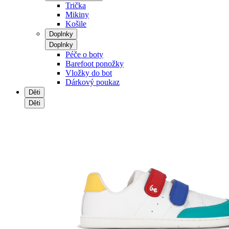
Trička
Mikiny
Košile
Doplnky
Doplnky
Péče o boty
Barefoot ponožky
Vložky do bot
Dárkový poukaz
Děti
Děti