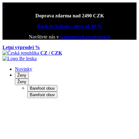
×
Doprava zdarma nad 2490 CZK
Back to School – slevy až 30 %
Navštivte nás v
kamenných prodejnách
Letní výprodej %
CZ / CZK
Novinky
Ženy
Ženy
Barefoot obuv
Barefoot obuv