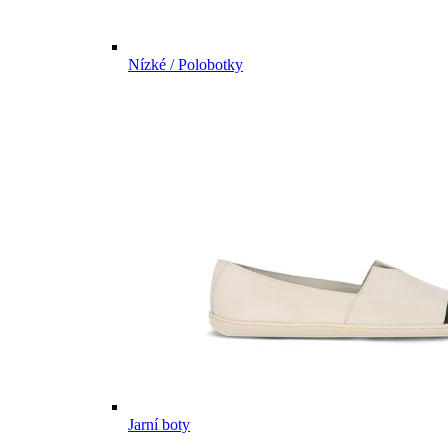
Nízké / Polobotky
Jarní boty