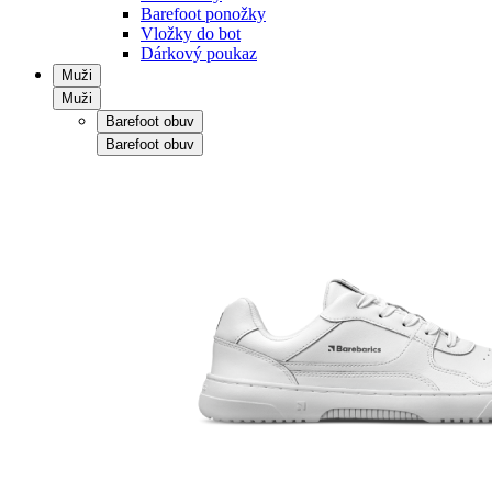
Barefoot ponožky
Vložky do bot
Dárkový poukaz
Muži
Muži
Barefoot obuv
Barefoot obuv