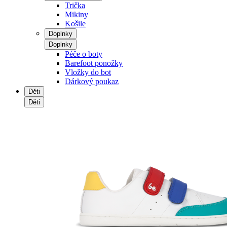
Trička
Mikiny
Košile
Doplnky
Doplnky
Péče o boty
Barefoot ponožky
Vložky do bot
Dárkový poukaz
Děti
Děti