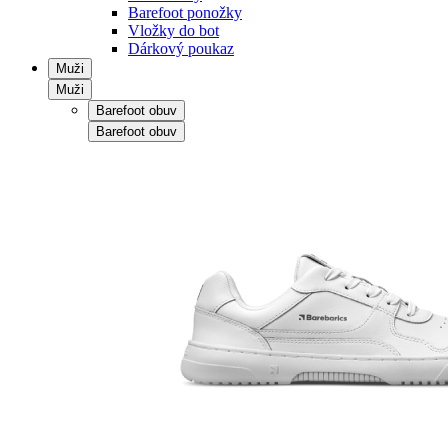
Barefoot ponožky
Vložky do bot
Dárkový poukaz
Muži
Muži
Barefoot obuv
Barefoot obuv