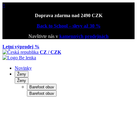
×
Doprava zdarma nad 2490 CZK
Back to School – slevy až 30 %
Navštivte nás v
kamenných prodejnách
Letní výprodej %
CZ / CZK
Novinky
Ženy
Ženy
Barefoot obuv
Barefoot obuv