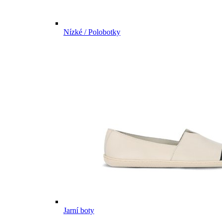
Nízké / Polobotky
Jarní boty