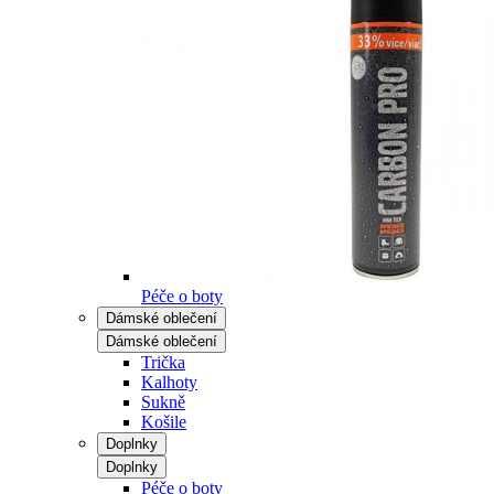
Péče o boty
Dámské oblečení
Dámské oblečení
Trička
Kalhoty
Sukně
Košile
Doplnky
Doplnky
Péče o boty