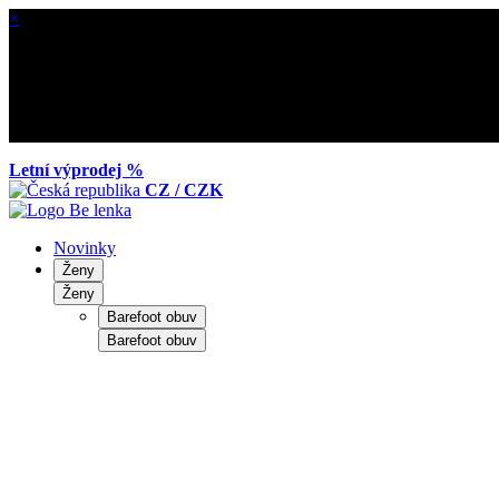
×
Letní výprodej %
CZ / CZK
Novinky
Ženy
Ženy
Barefoot obuv
Barefoot obuv