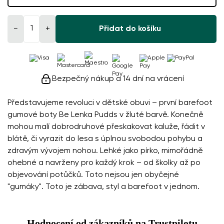
−
+
Přidat do košíku
Bezpečný nákup a 14 dní na vrácení
Představujeme revoluci v dětské obuvi – první barefoot
gumové boty Be Lenka Pudds v žluté barvě. Konečně
mohou malí dobrodruhové přeskakovat kaluže, řádit v
blátě, či vyrazit do lesa s úplnou svobodou pohybu a
zdravým vývojem nohou. Lehké jako pírko, mimořádně
ohebné a navrženy pro každý krok – od školky až po
objevování potůčků. Toto nejsou jen obyčejné
"gumáky". Toto je zábava, styl a barefoot v jednom.
Hodnocení od zákazníků na Trustpilotu