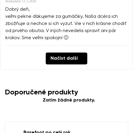
Hodnotené
11.5.2026
Dobrý deň,
veľmi pekne ďakujeme za gumáčiky. Naša dcéra ich
zbožňuje a nechce si ich vyzuť. Vie v nich krásne chodiť
od prvého obutia. V iných nevedela spraviť ani pár
krokov. Sme veľmi spokojní 🙂
Načíst další
Doporučené produkty
Zatím žádné produkty.
Barefoot po celý rok