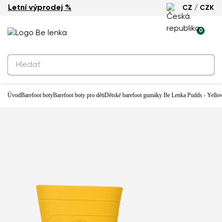
Letní výprodej %
CZ / CZK
0
Úvod
Barefoot boty
Barefoot boty pro děti
Dětské barefoot gumáky Be Lenka Pudds - Yello