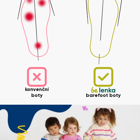
konvenční
boty
barefoot boty
Vaše jméno a příjmení
Vaše jméno
Varianta