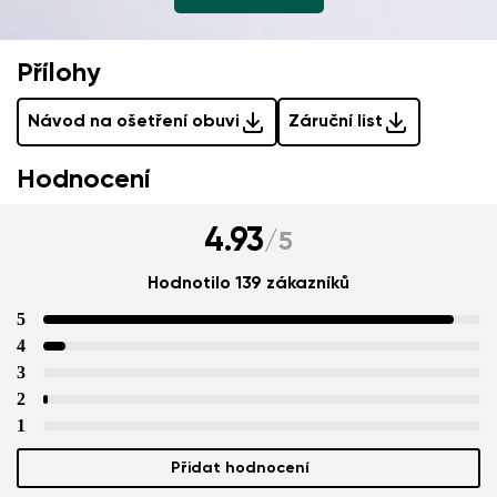
Přidat hodnocení
Přílohy
Návod na ošetření obuvi
Záruční list
Hodnocení
4.93
/
5
Hodnotilo 139 zákazníků
5
4
3
2
1
Přidat hodnocení