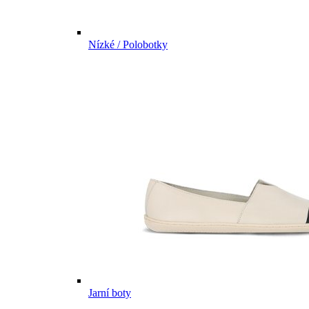
Nízké / Polobotky
Jarní boty