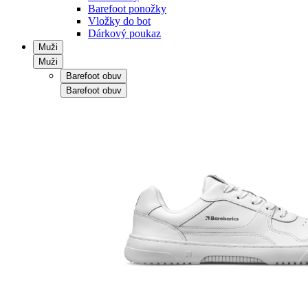
Barefoot ponožky
Vložky do bot
Dárkový poukaz
Muži
Muži
Barefoot obuv
Barefoot obuv