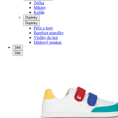
Trička
Mikiny
Košile
Doplnky
Doplnky
Péče o boty
Barefoot ponožky
Vložky do bot
Dárkový poukaz
Děti
Děti