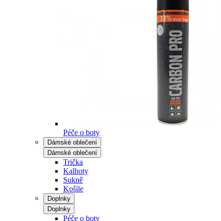
Péče o boty
Dámské oblečení
Dámské oblečení
Trička
Kalhoty
Sukně
Košile
Doplnky
Doplnky
Péče o boty