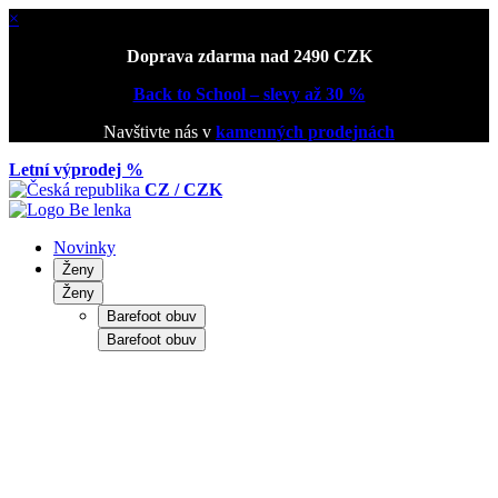
×
Doprava zdarma nad 2490 CZK
Back to School – slevy až 30 %
Navštivte nás v
kamenných prodejnách
Letní výprodej %
CZ / CZK
Novinky
Ženy
Ženy
Barefoot obuv
Barefoot obuv