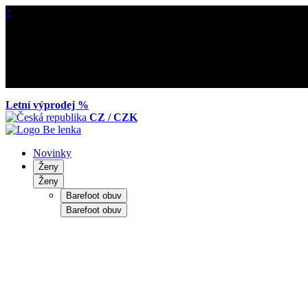
×
Letní výprodej %
CZ / CZK
Novinky
Ženy
Ženy
Barefoot obuv
Barefoot obuv