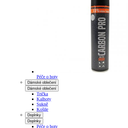
Péče o boty
Dámské oblečení
Dámské oblečení
Trička
Kalhoty
Sukně
Košile
Doplnky
Doplnky
Péče o boty