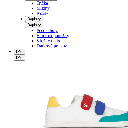
Trička
Mikiny
Košile
Doplnky
Doplnky
Péče o boty
Barefoot ponožky
Vložky do bot
Dárkový poukaz
Děti
Děti