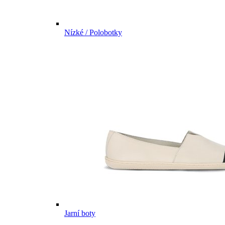
Nízké / Polobotky
Jarní boty