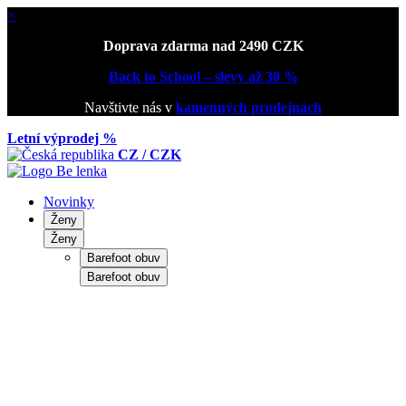
×
Doprava zdarma nad 2490 CZK
Back to School – slevy až 30 %
Navštivte nás v
kamenných prodejnách
Letní výprodej %
CZ / CZK
Novinky
Ženy
Ženy
Barefoot obuv
Barefoot obuv