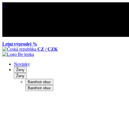
×
Letní výprodej %
CZ / CZK
Novinky
Ženy
Ženy
Barefoot obuv
Barefoot obuv