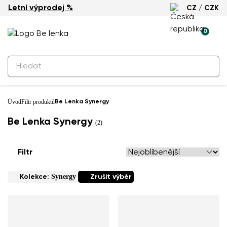
Letní výprodej %
CZ / CZK
0
Úvod
Filtr produktů
Be Lenka Synergy
Be Lenka Synergy
(2)
Filtr
Synergy
Kolekce:
Zrušit výběr