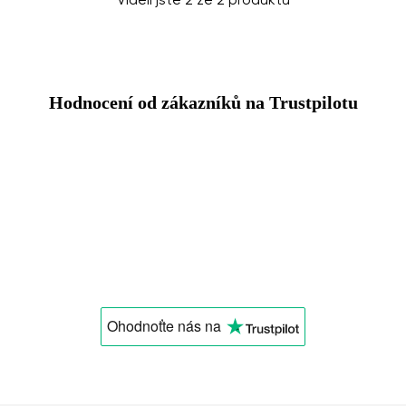
Viděli jste 2 ze 2 produktů
Hodnocení od zákazníků na Trustpilotu
Změnit region
Vyberte zemi dodání
Vyberte jazyk
Ohodnoťte nás
na
Změnit