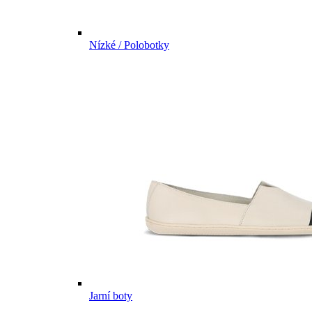
Nízké / Polobotky
Jarní boty