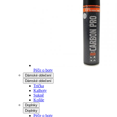
Péče o boty
Dámské oblečení
Dámské oblečení
Trička
Kalhoty
Sukně
Košile
Doplnky
Doplnky
Péče o boty