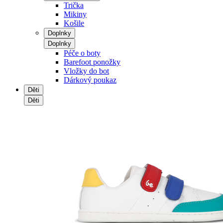
Trička
Mikiny
Košile
Doplnky
Doplnky
Péče o boty
Barefoot ponožky
Vložky do bot
Dárkový poukaz
Děti
Děti