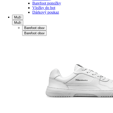
Barefoot ponožky
Vložky do bot
Dárkový poukaz
Muži
Muži
Barefoot obuv
Barefoot obuv