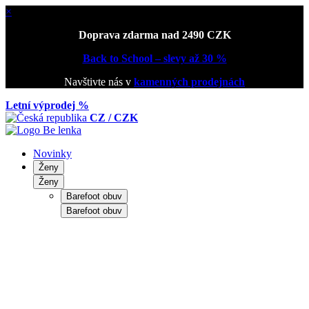
×
Doprava zdarma nad 2490 CZK
Back to School – slevy až 30 %
Navštivte nás v
kamenných prodejnách
Letní výprodej %
CZ / CZK
Novinky
Ženy
Ženy
Barefoot obuv
Barefoot obuv