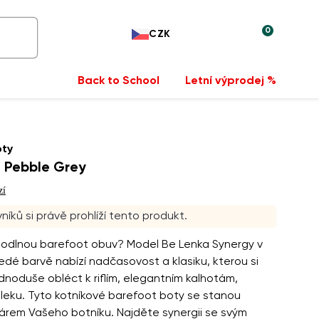
0
CZK
Back to School
Letní výprodej %
oty
 Pebble Grey
zí
níků si právě prohlíží tento produkt.
odlnou barefoot obuv? Model Be Lenka Synergy v
dé barvě nabízí nadčasovost a klasiku, kterou si
noduše obléct k riflím, elegantním kalhotám,
bleku. Tyto kotníkové barefoot boty se stanou
árem Vašeho botníku. Najděte synergii se svým