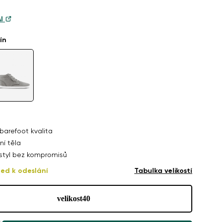
AI
ín
barefoot kvalita
ní těla
 styl bez kompromisů
ned k odeslání
Tabulka velikostí
velikost
40