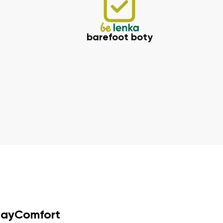
barefoot boty
dayComfort