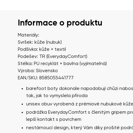
Informace o produktu
Materiály:
Svršek: kůže (nubuk)
Podšívka: kůže + textil
Podešev: TR (EverydayComfort)
Stélka: PU recyklát + bavlna (vyjímatelná)
Výroba: Slovensko
EAN/SKU: 8585055441777
barefoot boty dokonale napodobují chůzi nabos
tak, jak to vymyslela příroda
unisex obuv vyrobená z prémiové nubukové kůž
podrážka EverydayComfort s členitým gripem pr
lepší kontakt s povrchem
nestárnoucí design, který Vám díky prošité pod