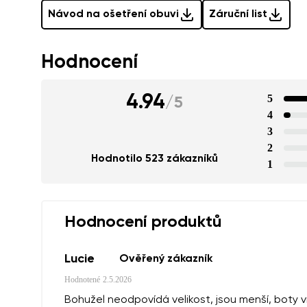
Návod na ošetření obuvi
Záruční list
Hodnocení
4.94
5
/
5
4
3
2
Hodnotilo 523 zákazníků
1
Hodnocení produktů
Lucie
Ověřený zákazník
Hodnotené
2.5.2026
Bohužel neodpovídá velikost, jsou menší, boty v