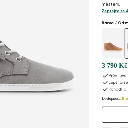
městem.
Zeptejte se 
Barva / Odst
3 790 Kč
Prémiová 
Lepší drže
Pohodlí a
Dostupnost:
Ih