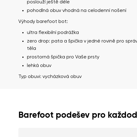
poslouží ještě déle
pohodlná obuv vhodná na celodenní nošení
Výhody barefoot bot:
ultra flexibilní podrážka
zero drop: pata a špička v jedné rovině pro sprá
těla
prostorná špička pro Vaše prsty
lehká obuv
Vaše jméno a příj
Vaše jméno
Typ obuvi: vycházková obuv
Varianta
číslo objednávky
Barefoot podešev pro každod
Otázka