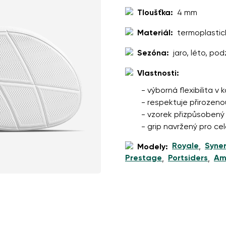
í
Vyberte jazyk
Tloušťka:
4 mm
Materiál:
termoplasti
pracováním zadaných osobních údajů ve smyslu
těchto podmínek
Sezóna:
jaro, léto, pod
Změnit
Vlastnosti:
- výborná flexibilita v
pracováním zadaných osobních údajů ve smyslu
těchto podmínek
- respektuje přirozen
- vzorek přizpůsobený
Přidat hodnocení
- grip navržený pro c
Royale
Syne
Modely:
,
Prestage
Portsiders
Am
,
,