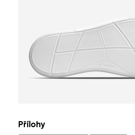
Textové hodnocen
Souhlasím se z
Hodnocení
Souhlasím se z
Přílohy