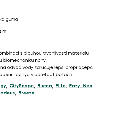
cká guma
a jejich zveřejněním.
zim
 kombinaci s dlouhou trvanlivostí materiálu
a jejich zveřejněním.
ou biomechaniku nohy
 na odvod vody zaručuje lepší propriocepci
elodenní pohyb v barefoot botách
rgy
CityScape
Buena
Elite
Eazy, Neo
,
,
,
,
,
adeus
Breeze
,