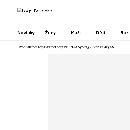
Novinky
Ženy
Muži
Děti
Bar
Úvod
Barefoot boty
Barefoot boty Be Lenka Synergy - Pebble Grey
40