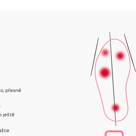
o, přesně
e
o ještě
rážce