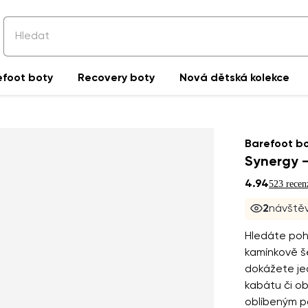
efoot boty
Recovery boty
Nová dětská kolekce
Barefoot b
Synergy -
4.94
523 recen
2
návštěv
Hledáte poh
kamínkově še
dokážete jed
kabátu či o
oblíbeným p