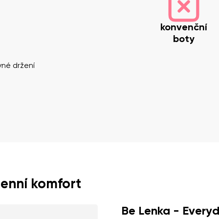
konvenční
boty
vné držení
mení
Váš e-mail
Varianta
Změnit region
Vyberte zemi dodání
enní komfort
Be Lenka - Every