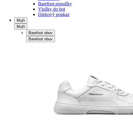
Barefoot ponožky
Vložky do bot
Dárkový poukaz
Muži
Muži
Barefoot obuv
Barefoot obuv