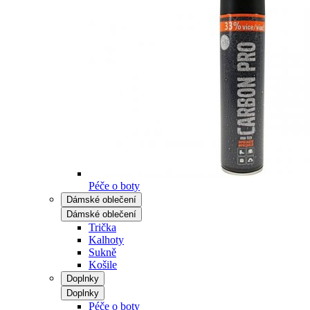
Péče o boty
Dámské oblečení
Dámské oblečení
Trička
Kalhoty
Sukně
Košile
Doplnky
Doplnky
Péče o boty