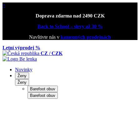
×
Doprava zdarma nad 2490 CZK
Back to School – slevy až 30 %
Navštivte nás v
kamenných prodejnách
Letní výprodej %
CZ / CZK
Novinky
Ženy
Ženy
Barefoot obuv
Barefoot obuv