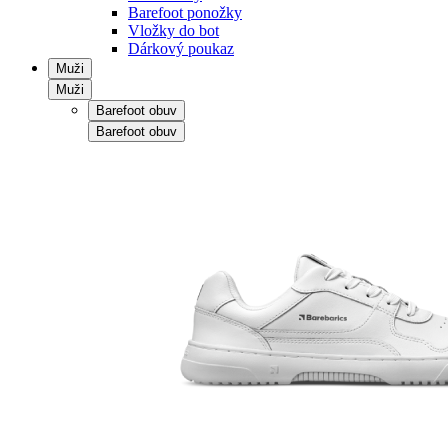
Barefoot ponožky
Vložky do bot
Dárkový poukaz
Muži
Muži
Barefoot obuv
Barefoot obuv