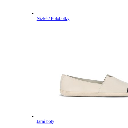
Nízké / Polobotky
Jarní boty