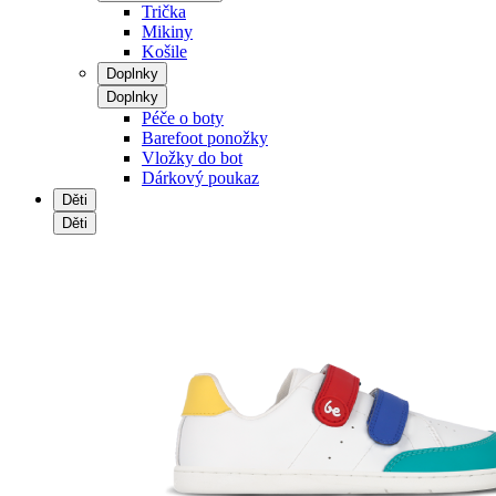
Trička
Mikiny
Košile
Doplnky
Doplnky
Péče o boty
Barefoot ponožky
Vložky do bot
Dárkový poukaz
Děti
Děti