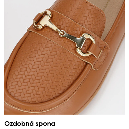
Textové hodnocení
Vyberte jazyk
Otázka
Hodnocení
Změnit
Souhlasím se zpracováním zadaných osobních údajů
ve smyslu
těchto podmínek
a jejich zveřejněním.
Souhlasím se zpracováním zadaných osobních údajů
ve smyslu
těchto podmínek
a jejich zveřejněním.
Přidat hodnocení
Ozdobná spona