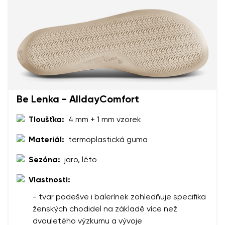
Be Lenka - AlldayComfort
Tloušťka:
4 mm + 1 mm vzorek
Materiál:
termoplastická guma
Sezóna:
jaro, léto
Vlastnosti:
- tvar podešve i balerínek zohledňuje specifika
ženských chodidel na základě více než
dvouletého výzkumu a vývoje