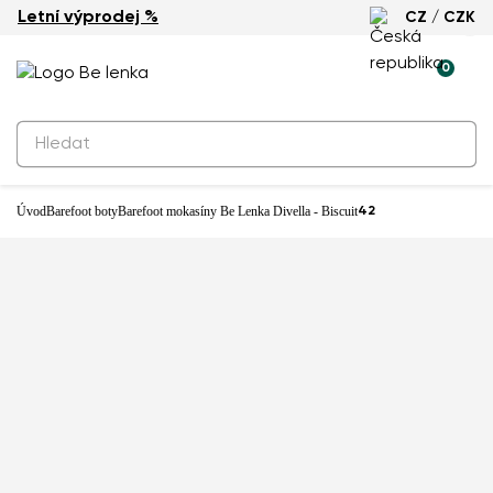
Letní výprodej %
CZ / CZK
-23%
0
Produkty k rezervaci
Barefoot mokasíny Be Lenka Divella
- Biscuit
2 290 Kč
Úvod
Barefoot boty
Barefoot mokasíny Be Lenka Divella - Biscuit
42
Prodejna: