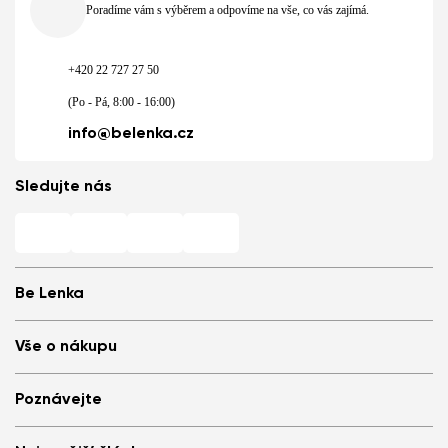
Poradíme vám s výběrem a odpovíme na vše, co vás zajímá.
+420 22 727 27 50
(Po - Pá, 8:00 - 16:00)
info@belenka.cz
Sledujte nás
Be Lenka
Barefoot prodejny
Vše o nákupu
Store Locator
O nás
Často kladené otázky
Poznávejte
Be Lenka v médiích
Přihlášení
Cookies
Doporuč a získej slevu
Proč nosit barefoot boty