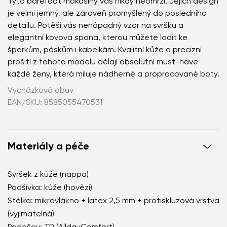
Tyto barefoot mokasíny vás nikdy neomrzí. Jejich design
je velmi jemný, ale zároveň promyšlený do posledního
detailu. Potěší vás nenápadný vzor na svršku a
elegantní kovová spona, kterou můžete ladit ke
šperkům, páskům i kabelkám. Kvalitní kůže a precizní
prošití z tohoto modelu dělají absolutní must-have
každé ženy, která miluje nádherné a propracované boty.
Vycházková obuv
EAN/SKU: 8585055470531
Materiály a péče
Svršek z kůže (nappa)
Podšívka: kůže (hovězí)
Stélka: mikrovlákno + latex 2,5 mm + protiskluzová vrstva
(vyjímatelná)