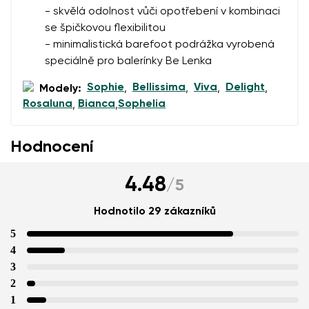
- skvělá odolnost vůči opotřebení v kombinaci
se špičkovou flexibilitou
- minimalistická barefoot podrážka vyrobená
speciálně pro balerínky Be Lenka
Sophie
Bellissima
Viva
Delight
Modely:
,
,
,
,
Rosaluna
Bianca
Sophelia
,
,
Hodnocení
4.48
/
5
Hodnotilo 29 zákazníků
5
4
3
2
1