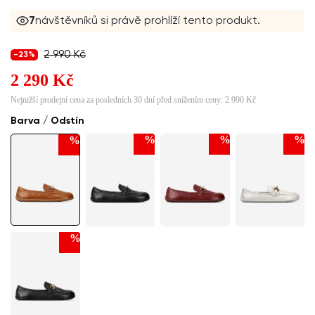
7
návštěvníků si právě prohlíží tento produkt.
2 990 Kč
-23%
2 290 Kč
Nejnižší prodejní cena za posledních 30 dní před snížením ceny:
2 990 Kč
Barva / Odstín
%
%
%
%
%