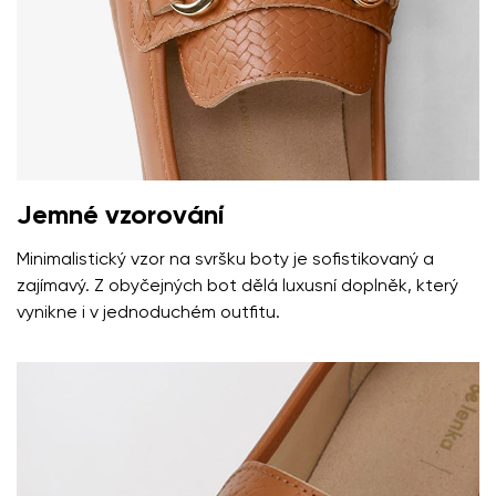
Vaše jméno a příjmení
Jemné vzorování
Minimalistický vzor na svršku boty je sofistikovaný a
Vaše jméno
Varianta
zajímavý. Z obyčejných bot dělá luxusní doplněk, který
vynikne i v jednoduchém outfitu.
Váš e-mail
Změnit region
číslo objednávky
Vyberte zemi dodání
Varianta