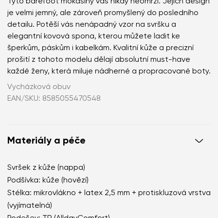
Tyto barefoot mokasíny vás nikdy neomrzí. Jejich design
je velmi jemný, ale zároveň promyšlený do posledního
detailu. Potěší vás nenápadný vzor na svršku a
elegantní kovová spona, kterou můžete ladit ke
šperkům, páskům i kabelkám. Kvalitní kůže a precizní
prošití z tohoto modelu dělají absolutní must-have
každé ženy, která miluje nádherné a propracované boty.
Vycházková obuv
EAN/SKU: 8585055470548
Materiály a péče
Svršek z kůže (nappa)
Podšívka: kůže (hovězí)
Stélka: mikrovlákno + latex 2,5 mm + protiskluzová vrstva
(vyjímatelná)