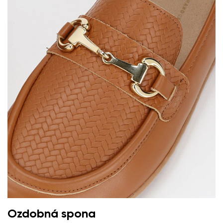
Textové hodnocení
Vyberte jazyk
Otázka
Hodnocení
Změnit
Souhlasím se zpracováním zadaných osobních údajů
ve smyslu
těchto podmínek
a jejich zveřejněním.
Souhlasím se zpracováním zadaných osobních údajů
ve smyslu
těchto podmínek
a jejich zveřejněním.
Přidat hodnocení
Ozdobná spona