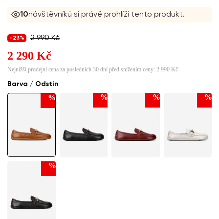
10
návštěvníků si právě prohlíží tento produkt.
2 990 Kč
-23%
2 290 Kč
Nejnižší prodejní cena za posledních 30 dní před snížením ceny:
2 990 Kč
Barva / Odstín
%
%
%
%
%