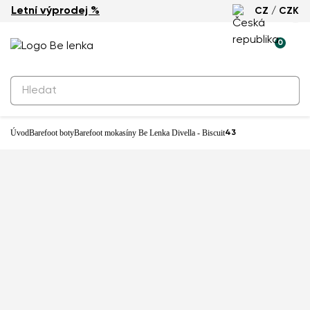
Letní výprodej %
CZ / CZK
-23%
0
Produkty k rezervaci
Barefoot mokasíny Be Lenka Divella
- Biscuit
2 290 Kč
Úvod
Barefoot boty
Barefoot mokasíny Be Lenka Divella - Biscuit
43
Prodejna: