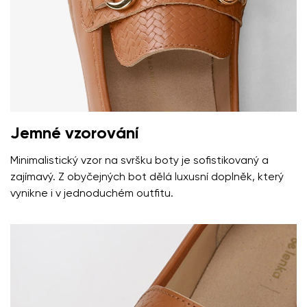
Vaše jméno a příjmení
Jemné vzorování
Minimalistický vzor na svršku boty je sofistikovaný a
Vaše jméno
Varianta
zajímavý. Z obyčejných bot dělá luxusní doplněk, který
vynikne i v jednoduchém outfitu.
Váš e-mail
Změnit region
číslo objednávky
Vyberte zemi dodání
Varianta