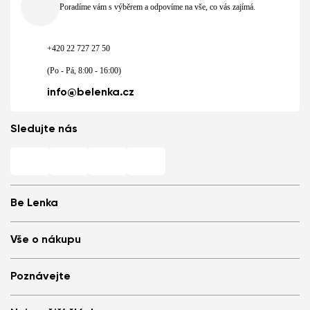
Poradíme vám s výběrem a odpovíme na vše, co vás zajímá.
+420 22 727 27 50
(Po - Pá, 8:00 - 16:00)
info@belenka.cz
Sledujte nás
Be Lenka
Barefoot prodejny
Vše o nákupu
Store Locator
O nás
Často kladené otázky
Poznávejte
Be Lenka v médiích
Přihlášení
Cookies
Doporuč a získej slevu
Proč nosit barefoot boty