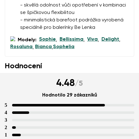
- skvělá odolnost vůči opotřebení v kombinaci
se špičkovou flexibilitou
- minimalistická barefoot podrážka vyrobená
speciálně pro balerínky Be Lenka
Sophie
Bellissima
Viva
Delight
Modely:
,
,
,
,
Rosaluna
Bianca
Sophelia
,
,
Hodnocení
4.48
/
5
Hodnotilo 29 zákazníků
5
4
3
2
1