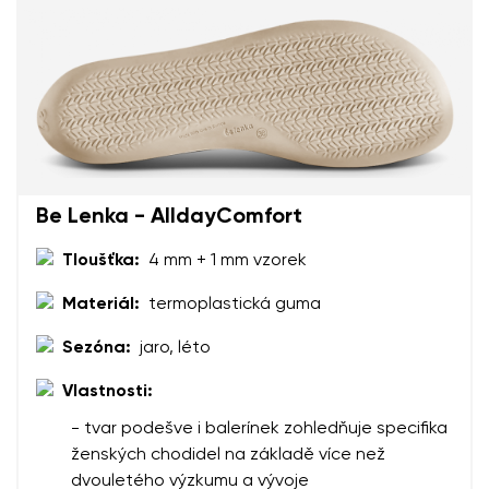
Be Lenka - AlldayComfort
Tloušťka:
4 mm + 1 mm vzorek
Materiál:
termoplastická guma
Sezóna:
jaro, léto
Vlastnosti:
- tvar podešve i balerínek zohledňuje specifika
ženských chodidel na základě více než
dvouletého výzkumu a vývoje