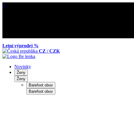
×
Letní výprodej %
CZ / CZK
Novinky
Ženy
Ženy
Barefoot obuv
Barefoot obuv