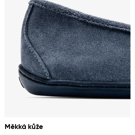
Měkká kůže