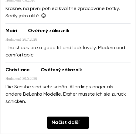
Hodnotené
6.8.2026
Krásné, na první pohled kvalitně zpracované botky.
Sedly jako ulité. 😊
Mairi
Ověřený zákazník
Hodnotené
26.7.2026
The shoes are a good fit and look lovely. Modern and
comfortable.
Christiane
Ověřený zákazník
Hodnotené
30.5.2026
Die Schuhe sind sehr schön. Allerdings enger als
andere BeLenka Modelle. Daher musste ich sie zurück
schicken.
Načíst další