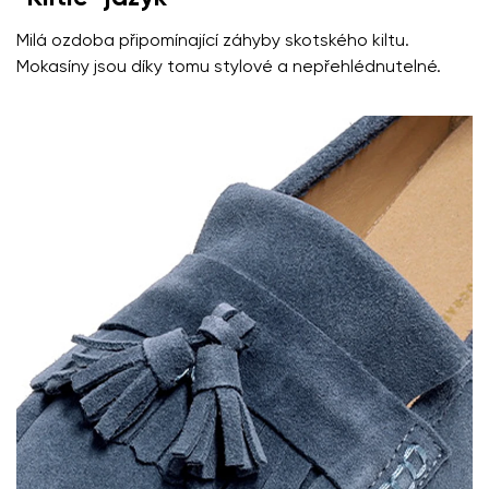
Vaše jméno a příjmení
Milá ozdoba připomínající záhyby skotského kiltu.
Mokasíny jsou díky tomu stylové a nepřehlédnutelné.
Vaše jméno
Varianta
Váš e-mail
Změnit region
číslo objednávky
Vyberte zemi dodání
Varianta
Textové hodnocení
Vyberte jazyk
Otázka
Hodnocení
Změnit
Souhlasím se zpracováním zadaných osobních údajů