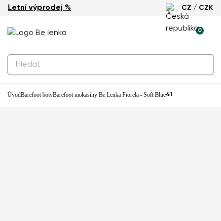
Letní výprodej %
CZ / CZK
-33%
0
Produkty k rezervaci
Barefoot mokasíny Be Lenka Fiorela
- Soft Blue
1 990 Kč
Úvod
Barefoot boty
Barefoot mokasíny Be Lenka Fiorela - Soft Blue
41
Prodejna: