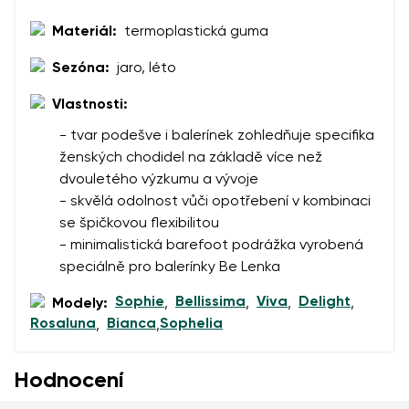
Materiál:
termoplastická guma
Sezóna:
jaro, léto
Vlastnosti:
- tvar podešve i balerínek zohledňuje specifika
ženských chodidel na základě více než
dvouletého výzkumu a vývoje
- skvělá odolnost vůči opotřebení v kombinaci
se špičkovou flexibilitou
- minimalistická barefoot podrážka vyrobená
speciálně pro balerínky Be Lenka
Sophie
Bellissima
Viva
Delight
Modely:
,
,
,
,
Rosaluna
Bianca
Sophelia
,
,
Hodnocení