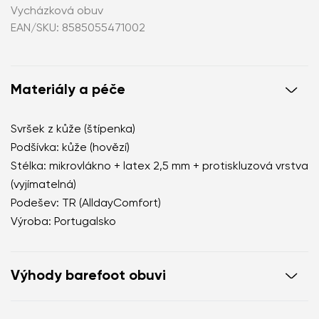
Vycházková obuv
EAN/SKU: 8585055471002
Materiály a péče
Svršek z kůže (štípenka)
Podšívka: kůže (hovězí)
Stélka: mikrovlákno + latex 2,5 mm + protiskluzová vrstva
(vyjímatelná)
Podešev: TR (AlldayComfort)
Výroba: Portugalsko
Výhody barefoot obuvi
dokonale napodobují chůzi naboso