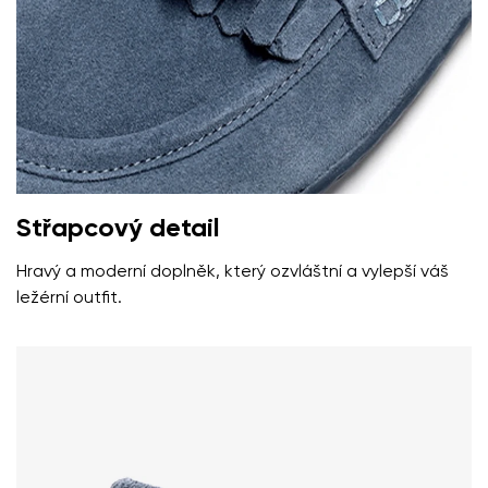
ve smyslu
těchto podmínek
a jejich zveřejněním.
Souhlasím se zpracováním zadaných osobních údajů
ve smyslu
těchto podmínek
a jejich zveřejněním.
Přidat hodnocení
Střapcový detail
Hravý a moderní doplněk, který ozvláštní a vylepší váš
ležérní outfit.