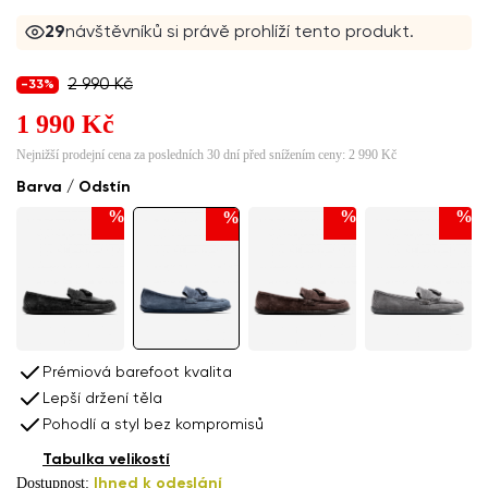
29
návštěvníků si právě prohlíží tento produkt.
2 990 Kč
-33%
1 990 Kč
Nejnižší prodejní cena za posledních 30 dní před snížením ceny:
2 990 Kč
Barva / Odstín
%
%
%
%
Prémiová barefoot kvalita
Lepší držení těla
Pohodlí a styl bez kompromisů
Tabulka velikostí
Dostupnost:
Ihned k odeslání