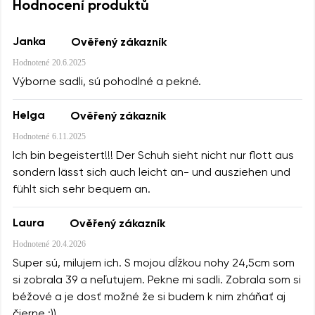
Hodnocení produktů
Janka
Ověřený zákazník
Hodnotené
20.6.2025
Výborne sadli, sú pohodlné a pekné.
Helga
Ověřený zákazník
Hodnotené
6.11.2025
Ich bin begeistert!!! Der Schuh sieht nicht nur flott aus
sondern lässt sich auch leicht an- und ausziehen und
fühlt sich sehr bequem an.
Laura
Ověřený zákazník
Hodnotené
20.4.2026
Super sú, milujem ich. S mojou dĺžkou nohy 24,5cm som
si zobrala 39 a neľutujem. Pekne mi sadli. Zobrala som si
béžové a je dosť možné že si budem k nim zháňať aj
čierne :))