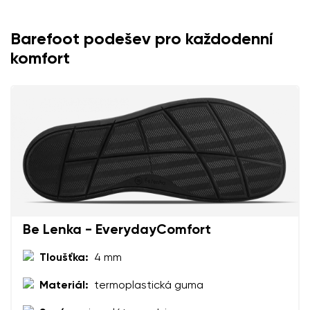
Barefoot podešev pro každodenní
Vaše jméno a příjmení
komfort
Vaše jméno
Varianta
Váš e-mail
Změnit region
číslo objednávky
Vyberte zemi dodání
Varianta
Be Lenka - EverydayComfort
Textové hodnocení
Vyberte jazyk
Tloušťka:
4 mm
Otázka
Materiál:
termoplastická guma