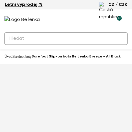
Letní výprodej %
CZ / CZK
0
Úvod
Barefoot boty
Barefoot Slip-on boty Be Lenka Breeze - All Black