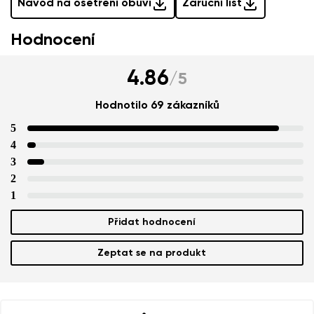
Návod na ošetření obuvi
Záruční list
Hodnocení
4.86
/
5
Hodnotilo 69 zákazníků
5
4
3
2
1
Přidat hodnocení
Zeptat se na produkt