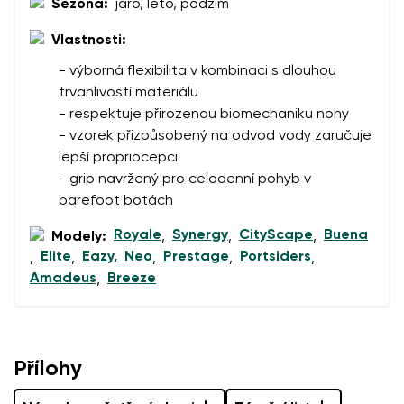
Sezóna:
jaro, léto, podzim
Hodnocení
Změnit
Vlastnosti:
Souhlasím se zpracováním zadaných osobních údajů
ve smyslu
těchto podmínek
a jejich zveřejněním.
- výborná flexibilita v kombinaci s dlouhou
Souhlasím se zpracováním zadaných osobních údajů
trvanlivostí materiálu
ve smyslu
těchto podmínek
a jejich zveřejněním.
- respektuje přirozenou biomechaniku nohy
- vzorek přizpůsobený na odvod vody zaručuje
Přidat hodnocení
lepší propriocepci
- grip navržený pro celodenní pohyb v
barefoot botách
Royale
Synergy
CityScape
Buena
Modely:
,
,
,
Elite
Eazy, Neo
Prestage
Portsiders
,
,
,
,
,
Amadeus
Breeze
,
Přílohy