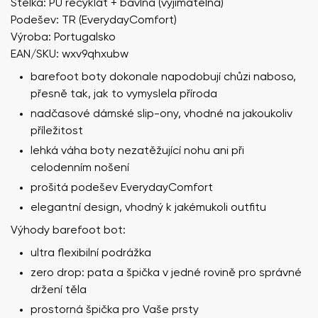
Stélka: PU recyklát + bavlna (vyjímatelná)
Podešev: TR (EverydayComfort)
Výroba: Portugalsko
EAN/SKU: wxv9qhxubw
barefoot boty dokonale napodobují chůzi naboso,
přesně tak, jak to vymyslela příroda
nadčasové dámské slip-ony, vhodné na jakoukoliv
příležitost
lehká váha boty nezatěžující nohu ani při
celodenním nošení
prošitá podešev EverydayComfort
elegantní design, vhodný k jakémukoli outfitu
Výhody barefoot bot:
ultra flexibilní podrážka
zero drop: pata a špička v jedné rovině pro správné
držení těla
prostorná špička pro Vaše prsty