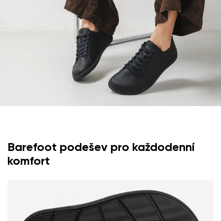
Hodnocení
Změnit
Souhlasím se zpracováním zadaných osobních údajů
ve smyslu
těchto podmínek
a jejich zveřejněním.
Souhlasím se zpracováním zadaných osobních údajů
ve smyslu
těchto podmínek
a jejich zveřejněním.
Přidat hodnocení
Barefoot podešev pro každodenní
komfort