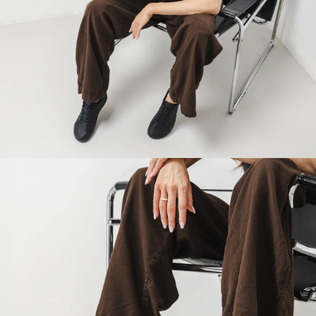
Vaše jméno a příjmení
Vaše jméno
Varianta
Váš e-mail
Změnit region
číslo objednávky
Vyberte zemi dodání
Varianta
Textové hodnocení
Vyberte jazyk
Otázka