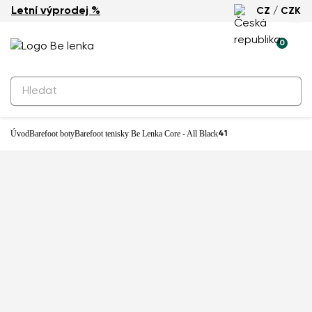
Letní výprodej %
CZ / CZK
0
Úvod
Barefoot boty
Barefoot tenisky Be Lenka Core - All Black
41