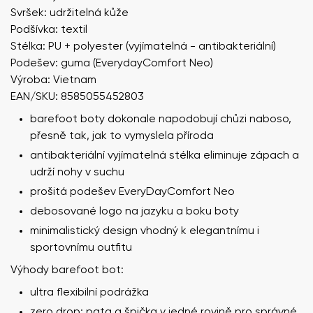
Svršek: udržitelná kůže
Podšívka: textil
Stélka: PU + polyester (vyjímatelná - antibakteriální)
Podešev: guma (EverydayComfort Neo)
Výroba: Vietnam
EAN/SKU: 8585055452803
barefoot boty dokonale napodobují chůzi naboso,
přesně tak, jak to vymyslela příroda
antibakteriální vyjímatelná stélka eliminuje zápach a
udrží nohy v suchu
prošitá podešev EveryDayComfort Neo
debosované logo na jazyku a boku boty
minimalistický design vhodný k elegantnímu i
sportovnímu outfitu
Výhody barefoot bot:
ultra flexibilní podrážka
zero drop: pata a špička v jedné rovině pro správné