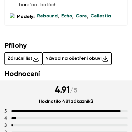
barefoot botách
Rebound
Echo
Core
Cellestia
Modely:
,
,
,
Přílohy
Záruční list
Návod na ošetření obuvi
Hodnocení
4.91
/
5
Hodnotilo 481 zákazníků
5
4
3