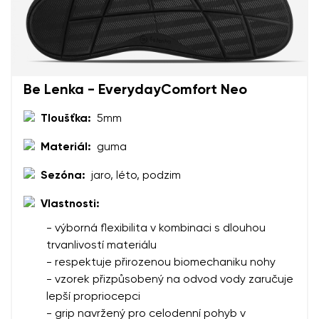
Be Lenka - EverydayComfort Neo
Tloušťka:
5mm
Materiál:
guma
Sezóna:
jaro, léto, podzim
Vlastnosti:
- výborná flexibilita v kombinaci s dlouhou
trvanlivostí materiálu
- respektuje přirozenou biomechaniku nohy
- vzorek přizpůsobený na odvod vody zaručuje
lepší propriocepci
- grip navržený pro celodenní pohyb v